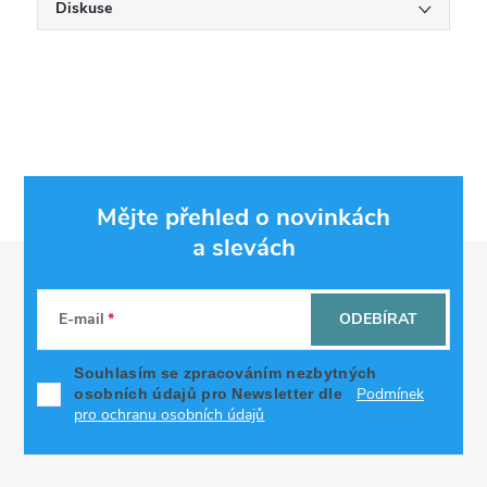
Diskuse
Mějte přehled o novinkách
a slevách
Z
á
E-mail
ODEBÍRAT
p
Souhlasím se zpracováním nezbytných
Podmínek
osobních údajů pro Newsletter dle
a
pro ochranu osobních údajů
t