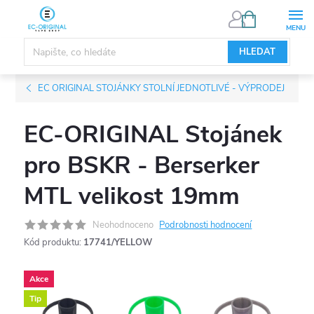
Přejít
NÁKUPNÍ
KOŠÍK
na
obsah
HLEDAT
EC ORIGINAL STOJÁNKY STOLNÍ JEDNOTLIVÉ - VÝPRODEJ
EC-ORIGINAL Stojánek
pro BSKR - Berserker
MTL velikost 19mm
Neohodnoceno
Podrobnosti hodnocení
Kód produktu:
17741/YELLOW
Akce
Tip