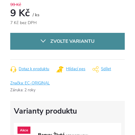
99 Kč
9 Kč
/ ks
7 Kč bez DPH
Měrná
cena:
ZVOLTE VARIANTU
Dotaz k produktu
Hlídací pes
Sdílet
Značka:
EC-ORIGINAL
Záruka
:
2 roky
Akce