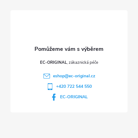
í
EC-ORIGINAL
eshop
@
ec-original.cz
+420 722 544 550
EC-ORIGINAL