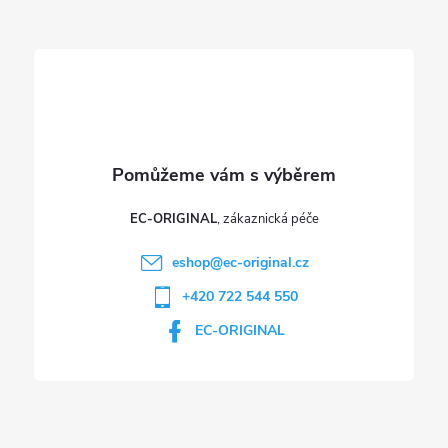
t
í
EC-ORIGINAL
eshop
@
ec-original.cz
+420 722 544 550
EC-ORIGINAL