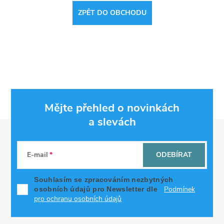
ZPĚT DO OBCHODU
Mějte přehled o novinkách
a slevách
Z
á
E-mail
ODEBÍRAT
p
Souhlasím se zpracováním nezbytných
Podmínek
osobních údajů pro Newsletter dle
a
pro ochranu osobních údajů