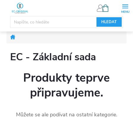
Přejít
NÁKUPNÍ
KOŠÍK
na
obsah
HLEDAT
Domů
EC - Základní sada
Produkty teprve
připravujeme.
Můžete se ale podívat na ostatní kategorie.