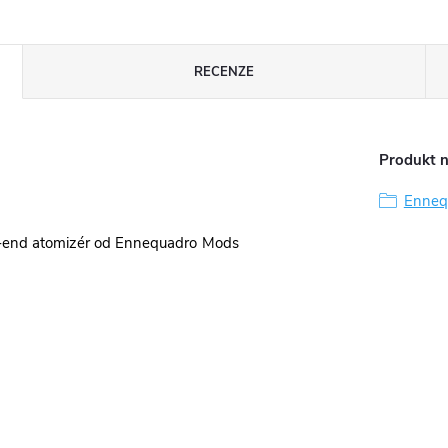
RECENZE
Produkt n
Enneq
gh-end atomizér od Ennequadro Mods