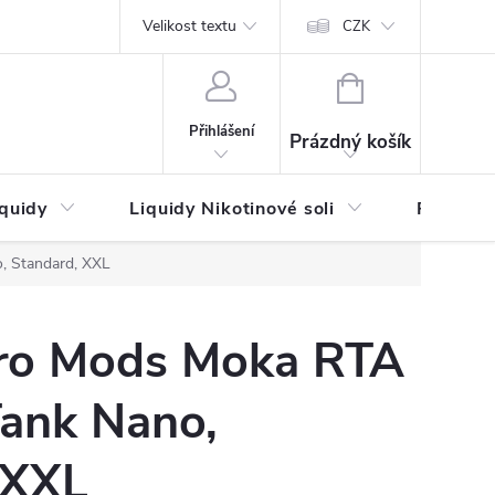
by platby
Reklamační řád
Velikost textu
Vrácení zboží a reklamace
Napi
CZK
NÁKUPNÍ
KOŠÍK
Přihlášení
Prázdný košík
iquidy
Liquidy Nikotinové soli
Příchutě
, Standard, XXL
ro Mods Moka RTA
Tank Nano,
 XXL