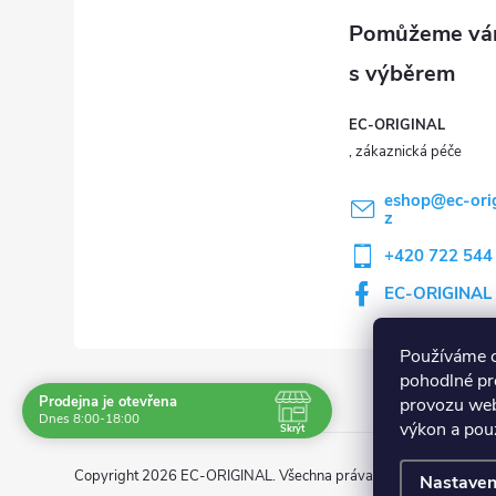
EC-ORIGINAL
eshop
@
ec-ori
z
+420 722 544
EC-ORIGINAL
Používáme 
pohodlné pr
Prodejna je otevřena
provozu web
Navštivte nás osobně
Dnes 8:00-18:00
výkon a použ
Skrýt
Čas
Po
8:00 - 18:00
Copyright 2026
EC-ORIGINAL
. Všechna práva vyhrazena.
Upravi
Nastaven
Út
8:00 - 18:00