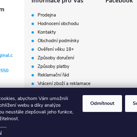
Informace pro Vás
Facebook
Prodejna
Hodnocení obchodu
Kontakty
Obchodní podmínky
Ověření věku 18+
ginal.c
Způsoby doručení
Způsoby platby
 550
Reklamační řád
Vrácení zboží a reklamace
Napište nám
cookies, abychom Vám umožnili
Prodávané značky
Odmítnout
S
ohlížení webu a díky analýze
Slovník pojmů
u neustále zlepšovali jeho funkce,
itelnost.
t nastavení cookies
í