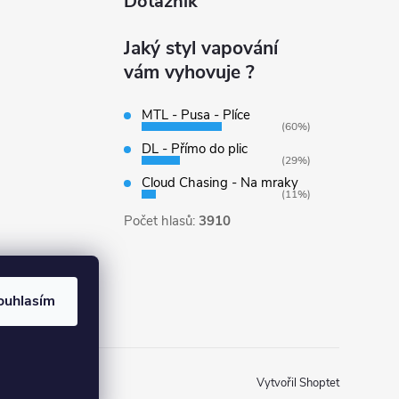
Dotazník
Jaký styl vapování
vám vyhovuje ?
MTL - Pusa - Plíce
(60%)
DL - Přímo do plic
(29%)
Cloud Chasing - Na mraky
(11%)
Počet hlasů:
3910
ouhlasím
Vytvořil Shoptet