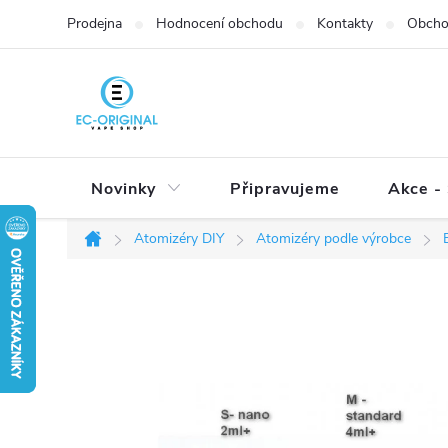
Přejít
Prodejna
Hodnocení obchodu
Kontakty
Obcho
na
obsah
Novinky
Připravujeme
Akce - 
Atomizéry DIY
Atomizéry podle výrobce
Domů