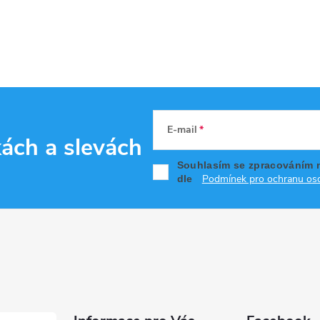
E-mail
kách
a slevách
Souhlasím se zpracováním 
Podmínek pro ochranu oso
dle