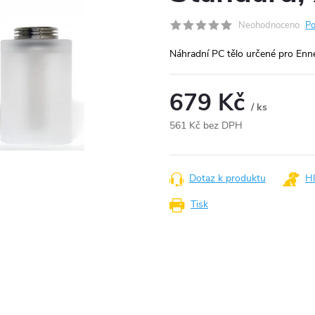
Neohodnoceno
Po
Náhradní PC tělo určené pro E
679 Kč
/ ks
561 Kč bez DPH
Měrná
cena:
Dotaz k produktu
Hl
Tisk