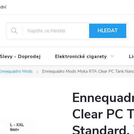
dní podmínky
Ověření věku 18+
Způsoby doručení
Způso
HLEDAT
Slevy - Doprodej
Elektronické cigarety
L
Ennequadro Mods
Ennequadro Mods Moka RTA Clear PC Tank Nano
Ennequad
Clear PC 
Standard,