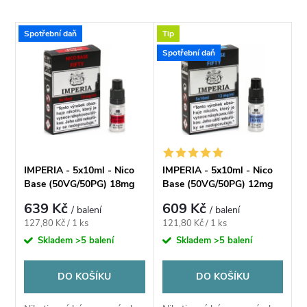
a
Nejlevnější
V
Spotřební daň
Tip
Nejdražší
z
Spotřební daň
ý
Nejprodávanější
e
p
Abecedně
n
i
í
s
IMPERIA - 5x10ml - Nico
IMPERIA - 5x10ml - Nico
p
Base (50VG/50PG) 18mg
Base (50VG/50PG) 12mg
p
639 Kč
609 Kč
/ balení
/ balení
r
Měrná
Měrná
127,80 Kč / 1 ks
121,80 Kč / 1 ks
r
cena:
cena:
Skladem
>5 balení
Skladem
>5 balení
o
o
DO KOŠÍKU
DO KOŠÍKU
d