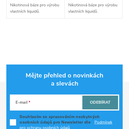
Nikotinová báze pro výrobu
Nikotinová báze pro výrobu
vlastních liquidů.
vlastních liquidů.
O
v
l
á
Mějte přehled o novinkách
d
a slevách
Z
a
á
c
E-mail
ODEBÍRAT
p
í
Souhlasím se zpracováním nezbytných
Podmínek
osobních údajů pro Newsletter dle
p
pro ochranu osobních údajů