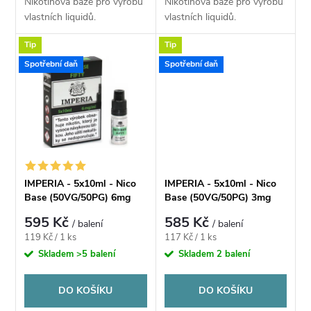
d
Nikotinová báze pro výrobu
Nikotinová báze pro výrobu
u
vlastních liquidů.
vlastních liquidů.
u
Tip
Tip
k
k
Spotřební daň
Spotřební daň
t
t
ů
ů
IMPERIA - 5x10ml - Nico
IMPERIA - 5x10ml - Nico
Base (50VG/50PG) 6mg
Base (50VG/50PG) 3mg
595 Kč
585 Kč
/ balení
/ balení
Měrná
Měrná
119 Kč / 1 ks
117 Kč / 1 ks
cena:
cena:
Skladem
>5 balení
Skladem
2 balení
DO KOŠÍKU
DO KOŠÍKU