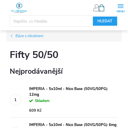
Přejít
NÁKUPNÍ
KOŠÍK
na
obsah
HLEDAT
Báze s nikotinem
Fifty 50/50
Nejprodávanější
IMPERIA - 5x10ml - Nico Base (50VG/50PG)
12mg
Skladem
609 Kč
IMPERIA - 5x10ml - Nico Base (50VG/50PG) 6mg