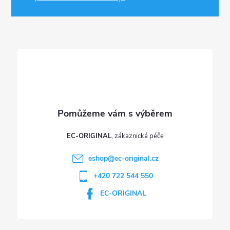
a
r
t
v
í
k
y
v
ý
p
EC-ORIGINAL
i
eshop
@
ec-original.cz
+420 722 544 550
s
EC-ORIGINAL
u