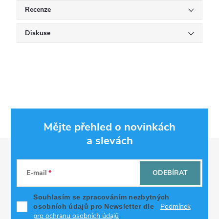
Recenze
Diskuse
Mějte přehled o novinkách
a slevách
Z
á
E-mail
ODEBÍRAT
p
Souhlasím se zpracováním nezbytných
Podmínek
osobních údajů pro Newsletter dle
pro ochranu osobních údajů