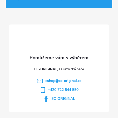
a
t
í
EC-ORIGINAL
eshop
@
ec-original.cz
+420 722 544 550
EC-ORIGINAL