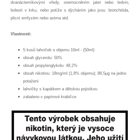
dvanácterníkovými vředy, onemocněním jater nebo ledvin,
bolesti v krku, nebo potíže s dýcháním jako jsou: bronchitida,
plicní emfyzém nebo astma atd.
Vlastnosti:
5 kusů lahviček o objemu 10ml - (50ml)
obsah glycerolu: 50%
obsah propylenglykolu: 48,2%
obsah nikotinu: 18mg/ml (1,8% objemu); 88,5μg na jedno
potažení
lahvičky s kapátkem a dětskou pojistkou
zabaleno v papírové krabičce