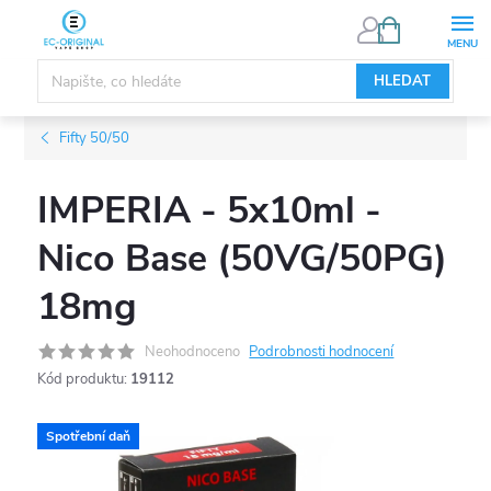
Přejít
NÁKUPNÍ
KOŠÍK
na
obsah
HLEDAT
Fifty 50/50
IMPERIA - 5x10ml -
Nico Base (50VG/50PG)
18mg
Neohodnoceno
Podrobnosti hodnocení
Kód produktu:
19112
Spotřební daň