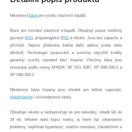
Nikotinová
báze
pro výrobu vlastních liquidů.
Báze pro míchání vlastních e-liquidů. Obsahují pouze rostlinný
glycerol (
VG
), propylenglykol (
PG
) a nikotin. Jsou bez zápachu a
příchutě. Nejsou přidávána žádná další aditiva (voda nebo
alkohol). Technologie zpracování a suroviny nejvyšší kvality
garantují vysoký standard bází Imperia. Všechny báze jsou
testované podle normy AFNOR: NF ISO 4387, XP D90-300-2 a
XP D90-300-3
Nikotinové báze Imperia jsou vhodné pro běžné vapování,
cloudchasing
i nízkoodporové tanky.
Obsahuje nikotin a nedoporučuje se pro nekuřáky, mladé lidi do
18 let, těhotné nebo kojící matky, ty které trpí zdravotními
problémy, například hypertenzí, srdeční chorobou, žaludečními a