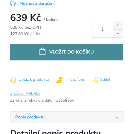
Možnosti doručení
639 Kč
/ balení
528 Kč bez DPH
Měrná
127,80 Kč / 1 ks
cena:
VLOŽIT DO KOŠÍKU
Dotaz k produktu
Hlídací pes
Sdílet
Značka:
IMPERIA
Záruka
:
2 roky / dle datumu spotřeby
Popis produktu
Detailní popis produktu