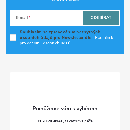
Z
a
á
c
E-mail
ODEBÍRAT
p
í
Souhlasím se zpracováním nezbytných
Podmínek
osobních údajů pro Newsletter dle
p
a
pro ochranu osobních údajů
r
t
v
í
k
y
v
ý
p
EC-ORIGINAL