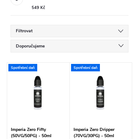
549 Kč
Filtrovat
Ř
Doporučujeme
a
Nejlevnější
V
Spotřební daň
Spotřební daň
Nejdražší
z
ý
Nejprodávanější
e
p
Abecedně
n
i
í
s
Imperia Zero Fifty
Imperia Zero Dripper
(50VG/50PG) - 50ml
(70VG/30PG) - 50ml