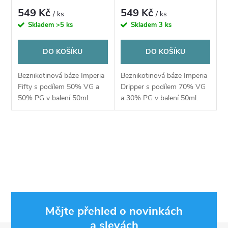
p
p
549 Kč
549 Kč
/ ks
/ ks
r
Skladem
>5 ks
Skladem
3 ks
r
o
DO KOŠÍKU
DO KOŠÍKU
o
d
Beznikotinová báze Imperia
Beznikotinová báze Imperia
d
Fifty s podílem 50% VG a
Dripper s podílem 70% VG
u
50% PG v balení 50ml.
a 30% PG v balení 50ml.
u
Vhodné pro domácí výrobu
Vhodné pro domácí výrobu
náplní, lze smíchat s
náplní, lze smíchat s
k
libovolnou příchutí a
libovolnou příchutí a
k
O
nikotinovými boostery...
nikotinovými boostery...
t
v
t
ů
l
ů
á
Mějte přehled o novinkách
d
a slevách