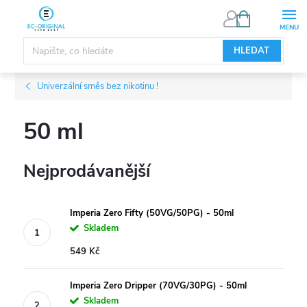
Přejít
NÁKUPNÍ
KOŠÍK
na
obsah
HLEDAT
Univerzální směs bez nikotinu !
50 ml
Nejprodávanější
Imperia Zero Fifty (50VG/50PG) - 50ml
Skladem
549 Kč
Imperia Zero Dripper (70VG/30PG) - 50ml
Skladem