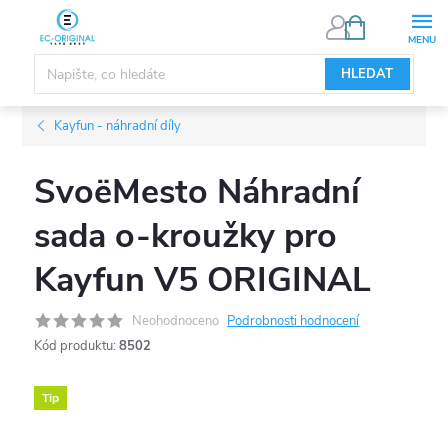
Přejít
NÁKUPNÍ
KOŠÍK
na
obsah
HLEDAT
Kayfun - náhradní díly
SvoëMesto Náhradní
sada o-kroužky pro
Kayfun V5 ORIGINAL
Neohodnoceno
Podrobnosti hodnocení
Kód produktu:
8502
Tip