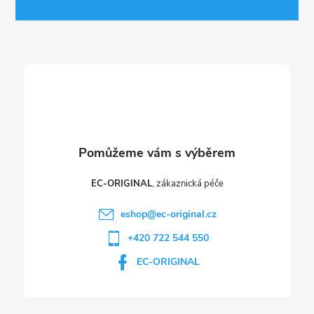
a
t
í
EC-ORIGINAL
eshop
@
ec-original.cz
+420 722 544 550
EC-ORIGINAL