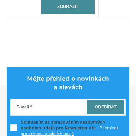
ZOBRAZIT
Mějte přehled o novinkách
a slevách
Z
á
E-mail
ODEBÍRAT
p
Souhlasím se zpracováním nezbytných
Podmínek
osobních údajů pro Newsletter dle
pro ochranu osobních údajů