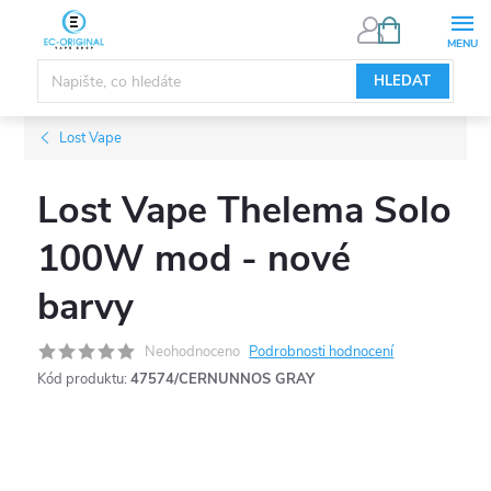
Přejít
NÁKUPNÍ
KOŠÍK
na
obsah
HLEDAT
Lost Vape
Lost Vape Thelema Solo
100W mod - nové
barvy
Neohodnoceno
Podrobnosti hodnocení
Kód produktu:
47574/CERNUNNOS GRAY