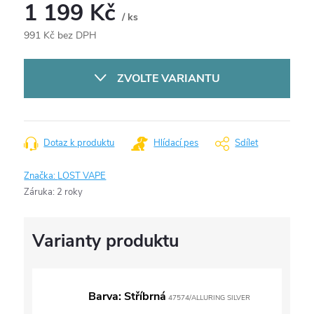
1 199 Kč
/ ks
991 Kč bez DPH
Měrná
cena:
ZVOLTE VARIANTU
Dotaz k produktu
Hlídací pes
Sdílet
Značka:
LOST VAPE
Záruka
:
2 roky
Barva: Stříbrná
47574/ALLURING SILVER