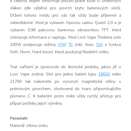
a celkový dojem umocňuje použití pravé kůže či uhlíkových
vláken (dle výběru) pro povrch krytu bateriových slotů.
Držení tohoto módu pro vás tak vždy bude příjemné a
sebevědomé. M
od je vybaven čipovou sadou Quest 2.0 a je
vybaven 0,96 palcovou barevnou obrazovkou TFT, která
zobrazuje informace o vapingu.
Mod Lost Vape Thelema solo
100W podporuje režimy
VW
/
TC
(nikl, titan,
SS
) a funkce
Soft, Norm, Hard boost, které poskytují flexibilní volbu.
Tvar zařízení je zpracován do ikonické podoby, jakou již u
Lost Vape známe. Slot pro jednu baterii typu
18650
nebo
21700 tak naleznete po vysunutí magnetické stěny s
prémiovým povrchem, zhotovené do tvaru připomínajícího
písmeno C. K bateriím proto máte vždy rychlý přístup pro
případ potřeby jejich výměny.
Parametr:
Materiál: slitina zinku