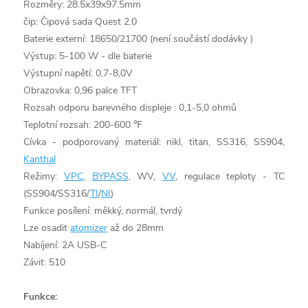
Rozměry: 28.5x39x97.5mm
čip: Čipová sada Quest 2.0
Baterie externí: 18650/21700 (není součástí
dodávky
)
Výstup: 5-100 W - dle baterie
Výstupní napětí: 0,7-8,0V
Obrazovka: 0,96 palce TFT
Rozsah odporu
barevného displeje
: 0,1-5,0 ohmů
Teplotní rozsah: 200-600 ℉
Cívka - podporovaný materiál: nikl, titan, SS316, SS904,
Kanthal
Režimy:
VPC
,
BYPASS
, WV,
VV
, regulace teploty - TC
(SS904/SS316/
TI
/
NI
)
Funkce posílení: měkký, normál, tvrdý
Lze osadit
atomizer
až do 28mm
Nabíjení: 2A USB-C
Závit: 510
Funkce: