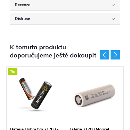
Recenze
Diskuse
K tomuto produktu
doporučujeme ještě dokoupit
Tip
Baterie Hohm typ 21700 -
Baterie 21700 Molicel
B