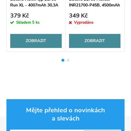
Run XL - 4007mAh 30,3A
INR21700-P45B, 4500mAh
2
30A
379 Kč
349 Kč
é
Skladem
5 ks
Vyprodáno
ZOBRAZIT
ZOBRAZIT
Mějte přehled o novinkách
a slevách
Z