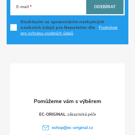
á
E-mail
ODEBÍRAT
p
Souhlasím se zpracováním nezbytných
Podmínek
osobních údajů pro Newsletter dle
a
pro ochranu osobních údajů
t
í
EC-ORIGINAL
eshop
@
ec-original.cz