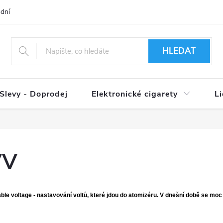
dní podmínky
Ověření věku 18+
Způsoby doručení
Způso
HLEDAT
Slevy - Doprodej
Elektronické cigarety
L
VV
able voltage - nastavování voltů, které jdou do atomizéru. V dnešní době se moc