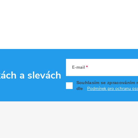
E-mail
kách
a slevách
Souhlasím se zpracováním 
Podmínek pro ochranu oso
dle