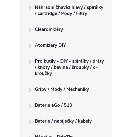
Náhradní žhavící hlavy / spirálky
/ cartridge / Pody / Filtry
Clearomizéry
Atomizéry DIY
Pro kutily - DIY - spirálky / dráty
/ knoty / bavlna / šroubky / o-
kroužky
Gripy / Mody / Mechaniky
Baterie eGo / 510
Baterie / nabíječky / kabely