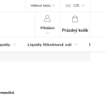
by platby
Reklamační řád
Velikost textu
Vrácení zboží a reklamace
Napi
CZK
NÁKUPNÍ
KOŠÍK
Přihlášení
Prázdný košík
iquidy
Liquidy Nikotinové soli
Příchutě
 nepoužívá.