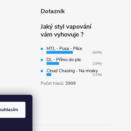
Dotazník
Jaký styl vapování
vám vyhovuje ?
MTL - Pusa - Plíce
(60%)
DL - Přímo do plic
(29%)
Cloud Chasing - Na mraky
(11%)
Počet hlasů:
3909
ouhlasím