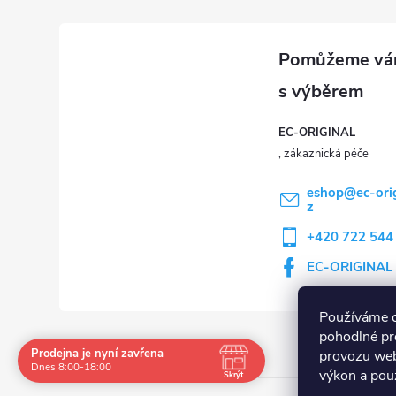
EC-ORIGINAL
eshop
@
ec-ori
z
+420 722 544
EC-ORIGINAL
Používáme 
pohodlné pr
Prodejna je nyní zavřena
provozu web
Navštivte nás osobně
Dnes 8:00-18:00
výkon a použ
Skrýt
Čas