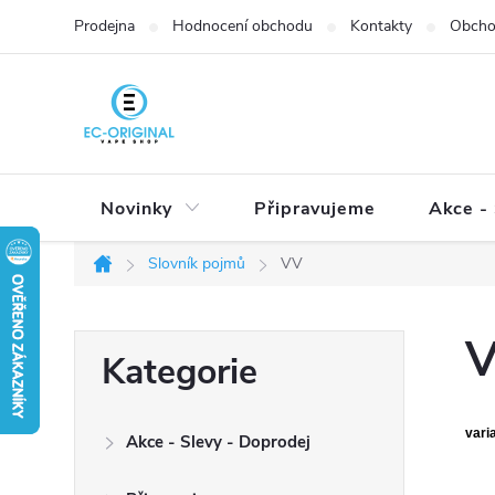
Přejít
Prodejna
Hodnocení obchodu
Kontakty
Obcho
na
obsah
Novinky
Připravujeme
Akce - 
Slovník pojmů
VV
Domů
P
Přeskočit
Kategorie
o
kategorie
s
t
vari
Akce - Slevy - Doprodej
r
a