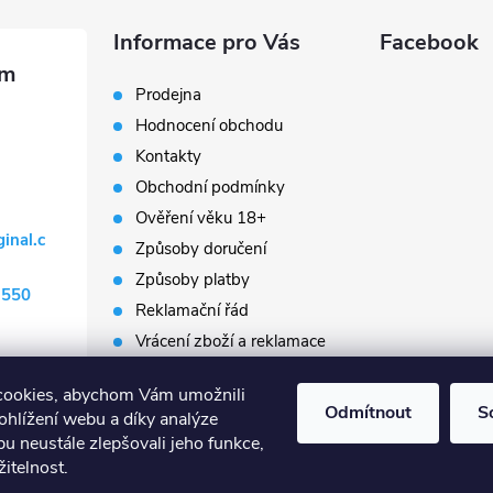
Informace pro Vás
Facebook
Prodejna
Hodnocení obchodu
Kontakty
Obchodní podmínky
Ověření věku 18+
ginal.c
Způsoby doručení
Způsoby platby
 550
Reklamační řád
Vrácení zboží a reklamace
Napište nám
cookies, abychom Vám umožnili
Prodávané značky
Odmítnout
S
ohlížení webu a díky analýze
Slovník pojmů
u neustále zlepšovali jeho funkce,
itelnost.