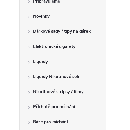
Připravujeme
n
n
Novinky
í
p
Dárkové sady / tipy na dárek
a
n
Elektronické cigarety
e
l
Liquidy
Liquidy Nikotinové soli
Nikotinové stripsy / filmy
Příchutě pro míchání
Báze pro míchání