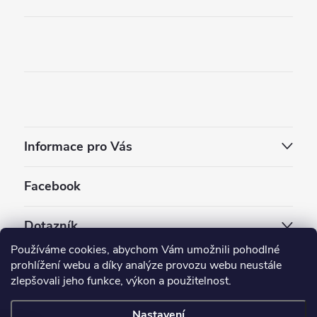
Informace pro Vás
Facebook
Dotazník
Používáme cookies, abychom Vám umožnili pohodlné
Jaký styl vapování vám vyhovuje ?
prohlížení webu a díky analýze provozu webu neustále
zlepšovali jeho funkce, výkon a použitelnost.
Počet hlasů:
3910
Nastavení