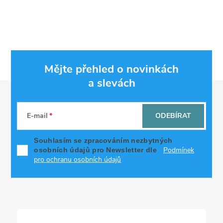
Mějte přehled o novinkách
a slevách
Z
á
E-mail
ODEBÍRAT
p
Souhlasím se zpracováním nezbytných
Podmínek
osobních údajů pro Newsletter dle
a
pro ochranu osobních údajů
t
í