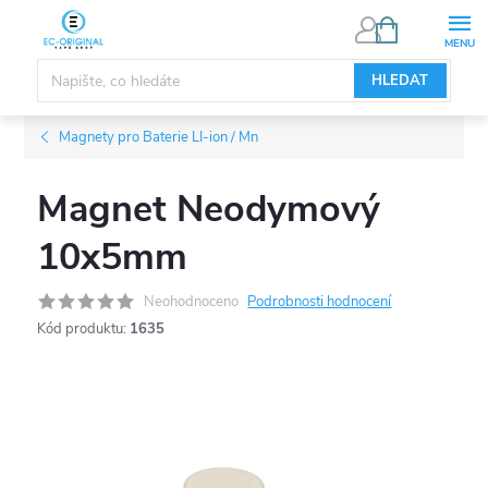
Přejít
NÁKUPNÍ
KOŠÍK
na
obsah
HLEDAT
Magnety pro Baterie LI-ion / Mn
Magnet Neodymový
10x5mm
Neohodnoceno
Podrobnosti hodnocení
Kód produktu:
1635