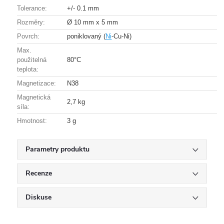
Tolerance:
+/- 0.1 mm
Rozměry:
Ø 10 mm x 5 mm
Povrch:
poniklovaný (
Ni
-Cu-Ni)
Max.
použitelná
80°C
teplota:
Magnetizace:
N38
Magnetická
2,7 kg
síla:
Hmotnost:
3 g
Parametry produktu
Recenze
Diskuse