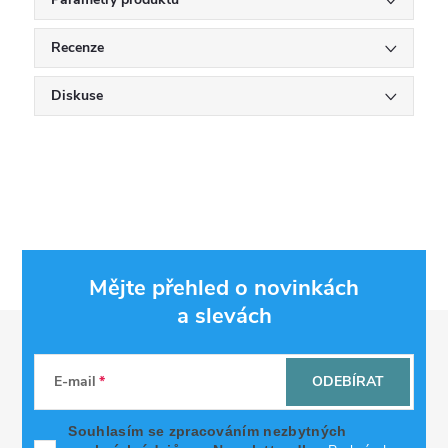
Recenze
Diskuse
Mějte přehled o novinkách
a slevách
Z
á
E-mail
ODEBÍRAT
p
Souhlasím se zpracováním nezbytných