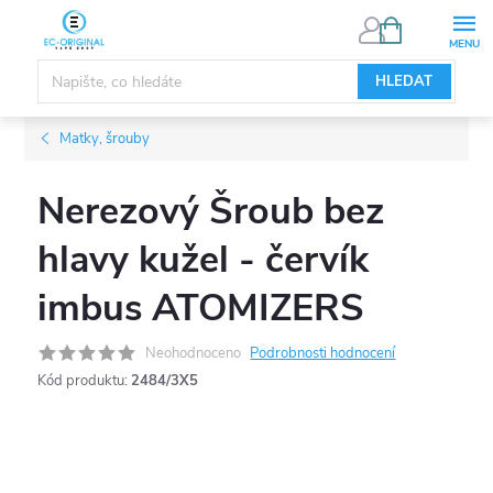
Přejít
NÁKUPNÍ
KOŠÍK
na
obsah
HLEDAT
Matky, šrouby
Nerezový Šroub bez
hlavy kužel - červík
imbus ATOMIZERS
Neohodnoceno
Podrobnosti hodnocení
Kód produktu:
2484/3X5