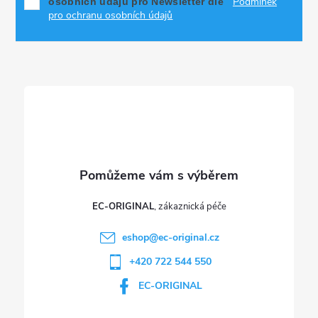
Podmínek
osobních údajů pro Newsletter dle
a
pro ochranu osobních údajů
t
í
EC-ORIGINAL
eshop
@
ec-original.cz
+420 722 544 550
EC-ORIGINAL