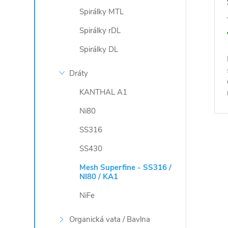
Spirálky MTL
Spirálky rDL
Spirálky DL
Dráty
KANTHAL A1
Ni80
SS316
O
SS430
v
Mesh Superfine - SS316 /
NI80 / KA1
l
NiFe
á
Organická vata / Bavlna