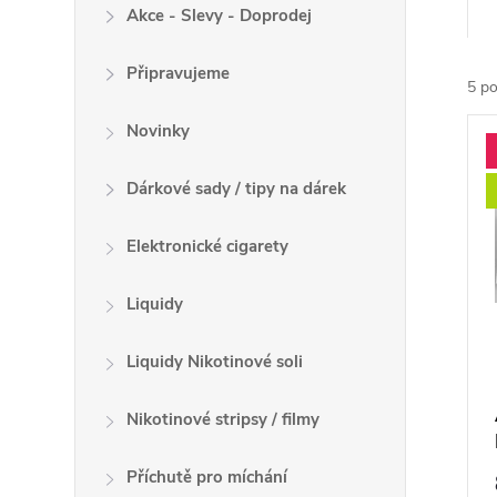
a
Akce - Slevy - Doprodej
z
Připravujeme
e
5
po
n
V
Novinky
í
ý
p
p
Dárkové sady / tipy na dárek
r
i
o
s
Elektronické cigarety
d
p
u
r
Liquidy
k
o
t
Liquidy Nikotinové soli
d
ů
u
Nikotinové stripsy / filmy
k
t
Příchutě pro míchání
ů