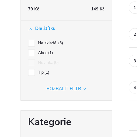
n
79
Kč
149
Kč
n
í
Dle štítku
p
a
Na skladě
3
n
Akce
1
e
Novinka
0
l
Tip
1
ROZBALIT FILTR
Přeskočit
Kategorie
kategorie
Ř