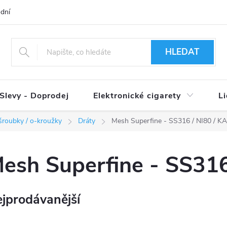
dní podmínky
Ověření věku 18+
Způsoby doručení
Způso
HLEDAT
Slevy - Doprodej
Elektronické cigarety
L
/ šroubky / o-kroužky
Dráty
Mesh Superfine - SS316 / NI80 / K
esh Superfine - SS316
jprodávanější