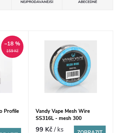
NEJPRODÁVANĚJŠÍ
ABECEDNĚ
–18 %
159 Kč
 Profile
Vandy Vape Mesh Wire
SS316L - mesh 300
99 Kč
/ ks
ZOBRAZIT