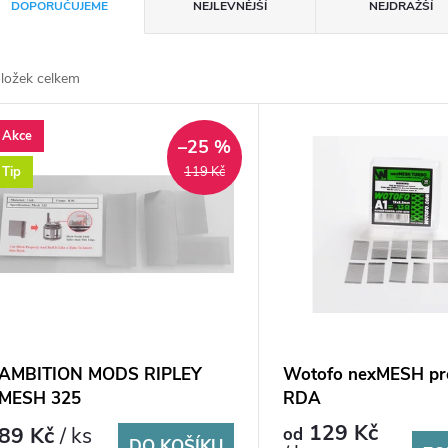
DOPORUČUJEME
NEJLEVNĚJŠÍ
NEJDRAŽŠÍ
ložek celkem
Akce
–25 %
Tip
119 Kč
AMBITION MODS RIPLEY
Wotofo nexMESH pro
MESH 325
RDA
129 Kč
89 Kč
/ ks
od
DO KOŠÍKU