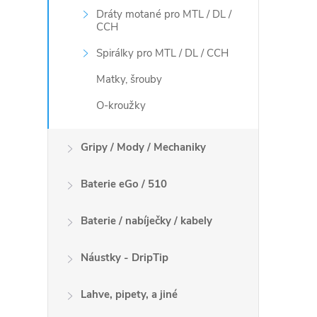
d
Dráty motané pro MTL / DL /
CCH
a
Spirálky pro MTL / DL / CCH
c
Matky, šrouby
í
O-kroužky
p
Gripy / Mody / Mechaniky
r
v
Baterie eGo / 510
k
Baterie / nabíječky / kabely
y
Náustky - DripTip
v
ý
Lahve, pipety, a jiné