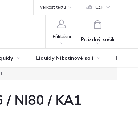
by platby
Reklamační řád
Velikost textu
Vrácení zboží a reklamace
Napi
CZK
NÁKUPNÍ
KOŠÍK
Přihlášení
Prázdný košík
iquidy
Liquidy Nikotinové soli
Příchutě
A1
 / NI80 / KA1