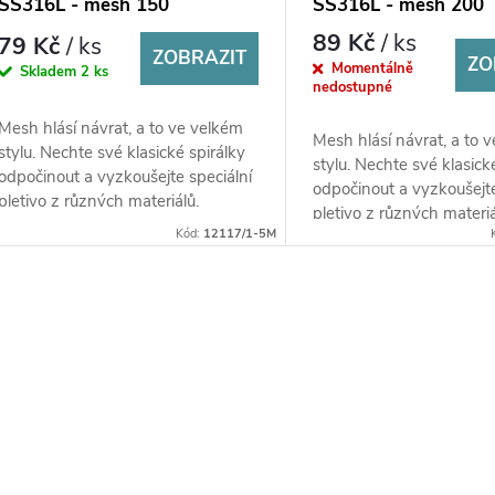
SS316L - mesh 150
SS316L - mesh 200
89 Kč
/ ks
79 Kč
/ ks
ZOBRAZIT
ZO
Momentálně
Skladem
2 ks
nedostupné
Mesh hlásí návrat, a to ve velkém
Mesh hlásí návrat, a to 
stylu. Nechte své klasické spirálky
stylu. Nechte své klasick
odpočinout a vyzkoušejte speciální
odpočinout a vyzkoušejte
pletivo z různých materiálů.
pletivo z různých materiá
Kód:
12117/1-5M