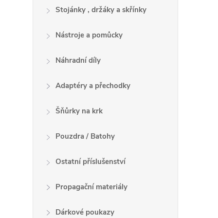
p
Stojánky , držáky a skřínky
i
Nástroje a pomůcky
s
Náhradní díly
u
Adaptéry a přechodky
Šňůrky na krk
Pouzdra / Batohy
Ostatní příslušenství
Propagační materiály
Dárkové poukazy