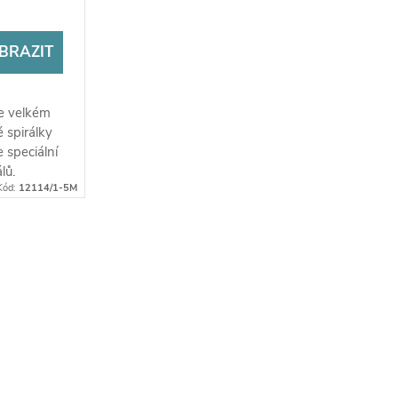
BRAZIT
ve velkém
é spirálky
 speciální
lů.
Kód:
12114/1-5M