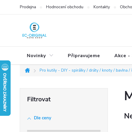
Přejít
Prodejna
Hodnocení obchodu
Kontakty
Obcho
na
obsah
Novinky
Připravujeme
Akce - 
Pro kutily - DIY - spirálky / dráty / knoty / bavlna 
Domů
P
M
o
s
Ne
t
Dle ceny
r
a