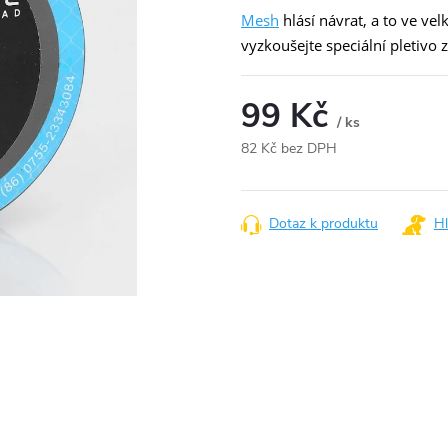
Mesh
hlásí návrat, a to ve ve
vyzkoušejte speciální pletivo 
99 Kč
/ ks
82 Kč bez DPH
Měrná
cena:
Dotaz k produktu
Hl