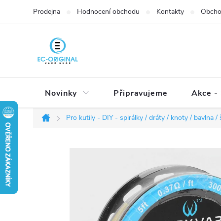
Přejít
Prodejna
Hodnocení obchodu
Kontakty
Obcho
na
obsah
Novinky
Připravujeme
Akce - 
Pro kutily - DIY - spirálky / dráty / knoty / bavlna 
Domů