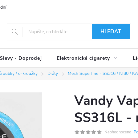
dní podmínky
Ověření věku 18+
Způsoby doručení
Způso
HLEDAT
Slevy - Doprodej
Elektronické cigarety
L
/ šroubky / o-kroužky
Dráty
Mesh Superfine - SS316 / NI80 / K
Vandy Va
SS316L -
Neohodnoceno
Po