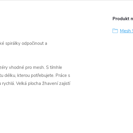
Produkt n
Mesh S
cké spirálky odpočinout a
izéry vhodné pro mesh. S tímhle
u délku, kterou potřebujete. Práce s
ychlá. Velká plocha žhavení zajistí