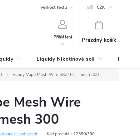
by platby
Reklamační řád
Velikost textu
Vrácení zboží a reklamace
Napi
CZK
NÁKUPNÍ
KOŠÍK
Přihlášení
Prázdný košík
iquidy
Liquidy Nikotinové soli
Příchutě
A1
Vandy Vape Mesh Wire SS316L - mesh 300
pe Mesh Wire
 mesh 300
drobnosti hodnocení
Kód produktu:
12390/300