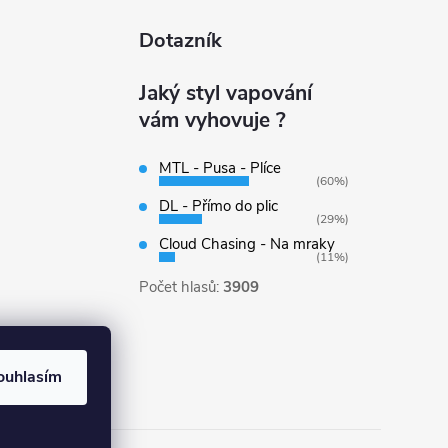
Dotazník
Jaký styl vapování
vám vyhovuje ?
MTL - Pusa - Plíce
(60%)
DL - Přímo do plic
(29%)
Cloud Chasing - Na mraky
(11%)
Počet hlasů:
3909
ouhlasím