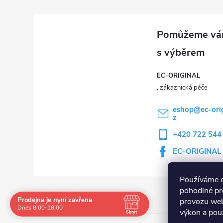
EC-ORIGINAL
eshop
@
ec-ori
z
+420 722 544
EC-ORIGINAL
Používáme 
pohodlné pr
Prodejna je nyní zavřena
provozu web
Navštivte nás osobně
Dnes 8:00-18:00
výkon a použ
Skrýt
Čas