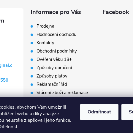
Informace pro Vás
Facebook
Prodejna
Hodnocení obchodu
Kontakty
Obchodní podmínky
Ověření věku 18+
ginal.c
Způsoby doručení
Způsoby platby
 550
Reklamační řád
Vrácení zboží a reklamace
Napište nám
cookies, abychom Vám umožnili
Prodávané značky
Odmítnout
S
ohlížení webu a díky analýze
Slovník pojmů
u neustále zlepšovali jeho funkce,
itelnost.