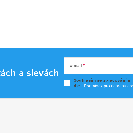
E-mail
kách
a slevách
Souhlasím se zpracováním 
Podmínek pro ochranu oso
dle