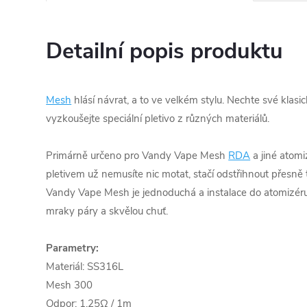
Detailní popis produktu
Mesh
hlásí návrat, a to ve velkém stylu. Nechte své klasi
vyzkoušejte speciální pletivo z různých materiálů.
Primárně určeno pro Vandy Vape Mesh
RDA
a jiné atom
pletivem už nemusíte nic motat, stačí odstřihnout přesně t
Vandy Vape Mesh je jednoduchá a instalace do atomizéru r
mraky páry a skvělou chuť.
Parametry:
Materiál: SS316L
Mesh 300
Odpor: 1,25Ω / 1m