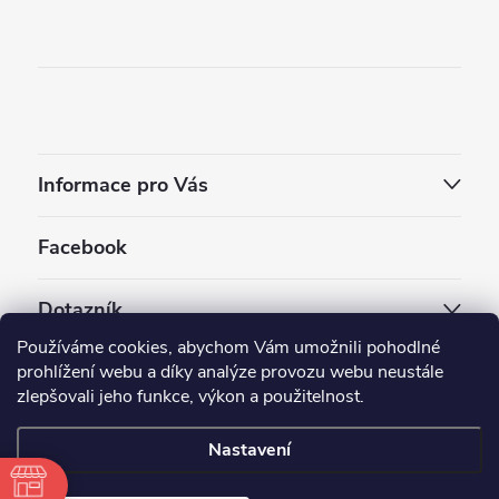
Informace pro Vás
Facebook
Dotazník
Používáme cookies, abychom Vám umožnili pohodlné
Jaký styl vapování vám vyhovuje ?
prohlížení webu a díky analýze provozu webu neustále
zlepšovali jeho funkce, výkon a použitelnost.
Počet hlasů:
3910
Nastavení
Copyright 2026
EC-ORIGINAL
. Všechna práva vyhrazena.