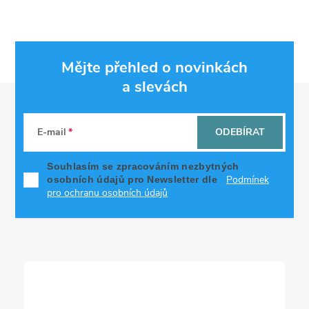
Mějte přehled o novinkách
a slevách
Z
á
E-mail
ODEBÍRAT
p
Souhlasím se zpracováním nezbytných
Podmínek
osobních údajů pro Newsletter dle
a
pro ochranu osobních údajů
t
í