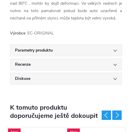
nad 80°C , mohlo by dojít deformaci. Ve velkých vedrech je
nutno na toto pamatovat pokud bude auto uzavřené a
nechané na přímém slunci, může teplota být velmi vysoká.
Výrobce
: EC-ORIGINAL
Parametry produktu
Recenze
Diskuse
K tomuto produktu
doporučujeme ještě dokoupit
Akce
Akce
A