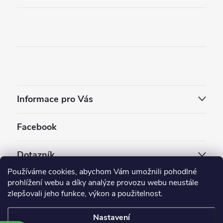
Informace pro Vás
Facebook
Dotazník
Používáme cookies, abychom Vám umožnili pohodlné
Jaký styl vapování vám vyhovuje ?
prohlížení webu a díky analýze provozu webu neustále
zlepšovali jeho funkce, výkon a použitelnost.
Počet hlasů:
3910
Nastavení