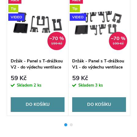
Tip
Tip
T
VIDEO
VIDEO
V
–70 %
–70 %
199 Kč
199 Kč
u
Držák - Panel s T-drážkou
Držák - Panel s T-drážkou
D
V2 - do výdechu ventilace
V1 - do výdechu ventilace
T
auta - kompletní set
auta - kompletní set
59 Kč
59 Kč
o
Skladem
2 ks
Skladem
3 ks
DO KOŠÍKU
DO KOŠÍKU