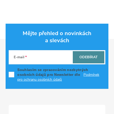
Mějte přehled o novinkách
a slevách
Z
á
E-mail
ODEBÍRAT
p
Souhlasím se zpracováním nezbytných
Podmínek
osobních údajů pro Newsletter dle
a
pro ochranu osobních údajů
t
í