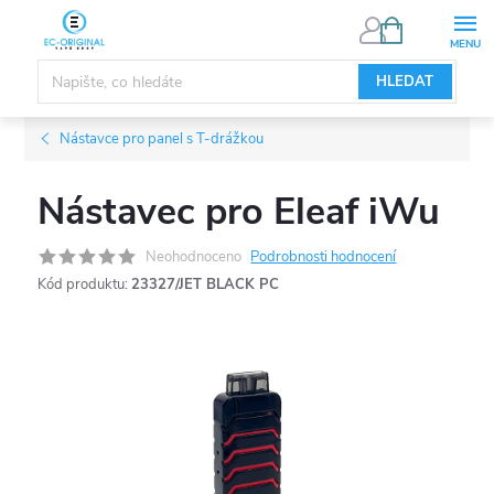
Přejít
NÁKUPNÍ
KOŠÍK
na
obsah
HLEDAT
Nástavce pro panel s T-drážkou
Nástavec pro Eleaf iWu
Neohodnoceno
Podrobnosti hodnocení
Kód produktu:
23327/JET BLACK PC