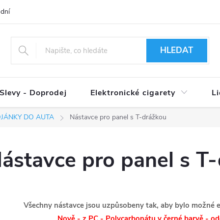
dní podmínky
Ověření věku 18+
Způsoby doručení
Způso
HLEDAT
Slevy - Doprodej
Elektronické cigarety
L
OJÁNKY DO AUTA
Nástavce pro panel s T-drážkou
ástavce pro panel s T
Všechny nástavce jsou uzpůsobeny tak, aby bylo možné e-c
Nově - z PC - Polycarbonátu v černé barvě - odo