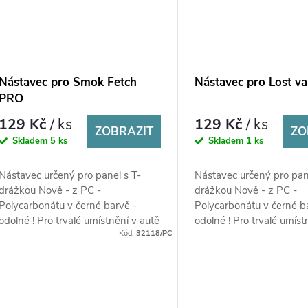
Nástavec pro Smok Fetch
Nástavec pro Lost 
PRO
129 Kč
/ ks
129 Kč
/ ks
ZOBRAZIT
ZO
Skladem
5 ks
Skladem
1 ks
Nástavec určený pro panel s T-
Nástavec určený pro pan
drážkou Nově - z PC -
drážkou Nově - z PC -
Polycarbonátu v černé barvě -
Polycarbonátu v černé b
odolné ! Pro trvalé umístnění v autě
odolné ! Pro trvalé umíst
Kód:
32118/PC
!
!