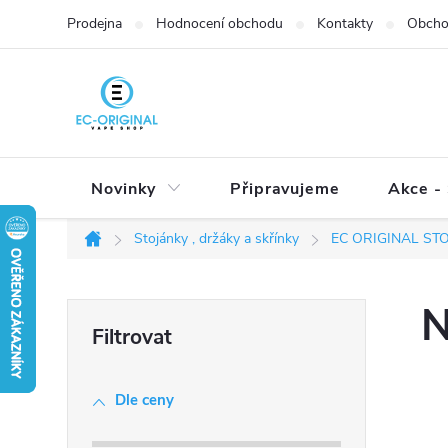
Přejít
Prodejna
Hodnocení obchodu
Kontakty
Obcho
na
obsah
Novinky
Připravujeme
Akce - 
Stojánky , držáky a skřínky
EC ORIGINAL ST
Domů
P
N
o
s
t
Dle ceny
r
a