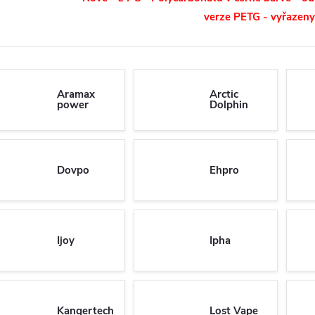
verze PETG - vyřazeny
Aramax
Arctic
power
Dolphin
Dovpo
Ehpro
Ijoy
Ipha
Kangertech
Lost Vape