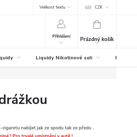
by platby
Reklamační řád
Velikost textu
Vrácení zboží a reklamace
Napi
CZK
NÁKUPNÍ
KOŠÍK
Přihlášení
Prázdný košík
iquidy
Liquidy Nikotinové soli
Příchutě
-drážkou
igaretu nabíjet jak ze spodu tak ze předu .
lné ! Pro trvalé umístnění v autě !