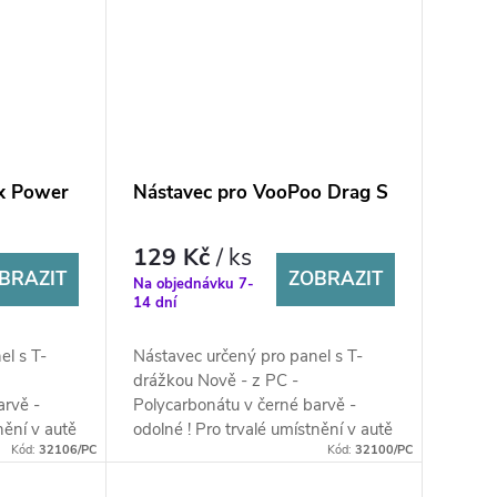
x Power
Nástavec pro VooPoo Drag S
129 Kč
/ ks
BRAZIT
ZOBRAZIT
Na objednávku 7-
14 dní
el s T-
Nástavec určený pro panel s T-
drážkou Nově - z PC -
arvě -
Polycarbonátu v černé barvě -
nění v autě
odolné ! Pro trvalé umístnění v autě
Kód:
32106/PC
Kód:
32100/PC
!