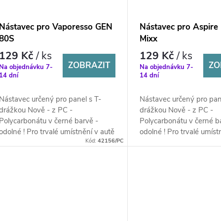
Nástavec pro Vaporesso GEN
Nástavec pro Aspire 
80S
Mixx
129 Kč
/ ks
129 Kč
/ ks
ZOBRAZIT
ZO
Na objednávku 7-
Na objednávku 7-
14 dní
14 dní
Nástavec určený pro panel s T-
Nástavec určený pro pan
drážkou Nově - z PC -
drážkou Nově - z PC -
Polycarbonátu v černé barvě -
Polycarbonátu v černé b
odolné ! Pro trvalé umístnění v autě
odolné ! Pro trvalé umíst
Kód:
42156/PC
!
!