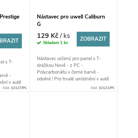
Prestige
Nástavec pro uwell Caliburn
G
129 Kč
/ ks
ZOBRAZIT
BRAZIT
Skladem
1 ks
Nástavec určený pro panel s T-
el s T-
drážkou Nově - z PC -
Polycarbonátu v černé barvě -
arvě -
odolné ! Pro trvalé umístnění v autě
nění v autě
!
Kód:
32127/PC
Kód:
32121/PC