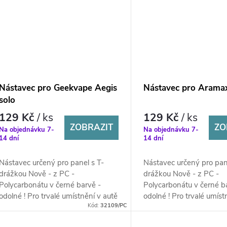
Nástavec pro Geekvape Aegis
Nástavec pro Arama
solo
129 Kč
/ ks
129 Kč
/ ks
ZOBRAZIT
ZO
Na objednávku 7-
Na objednávku 7-
14 dní
14 dní
Nástavec určený pro panel s T-
Nástavec určený pro pan
drážkou Nově - z PC -
drážkou Nově - z PC -
Polycarbonátu v černé barvě -
Polycarbonátu v černé b
odolné ! Pro trvalé umístnění v autě
odolné ! Pro trvalé umíst
Kód:
32109/PC
!
!