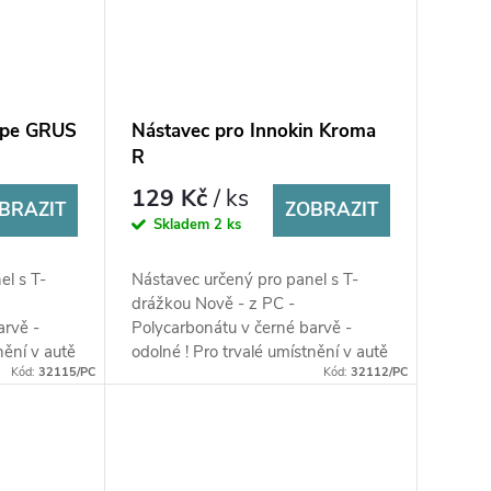
vape GRUS
Nástavec pro Innokin Kroma
R
129 Kč
/ ks
BRAZIT
ZOBRAZIT
Skladem
2 ks
el s T-
Nástavec určený pro panel s T-
drážkou Nově - z PC -
arvě -
Polycarbonátu v černé barvě -
nění v autě
odolné ! Pro trvalé umístnění v autě
Kód:
32115/PC
Kód:
32112/PC
!