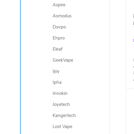
d
Aspire
ů
u
Asmodus
k
t
Dovpo
ů
Ehpro
Eleaf
GeekVape
Ijoy
Ipha
Innokin
Joyetech
Kangertech
Lost Vape