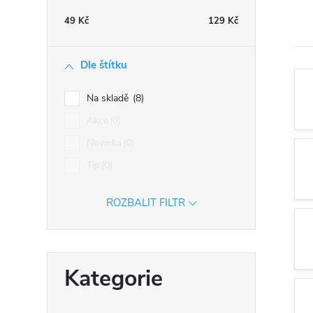
n
49
Kč
129
Kč
n
í
Dle štítku
p
a
Na skladě
8
n
Akce
0
e
Novinka
0
l
Tip
0
ROZBALIT FILTR
Přeskočit
Kategorie
kategorie