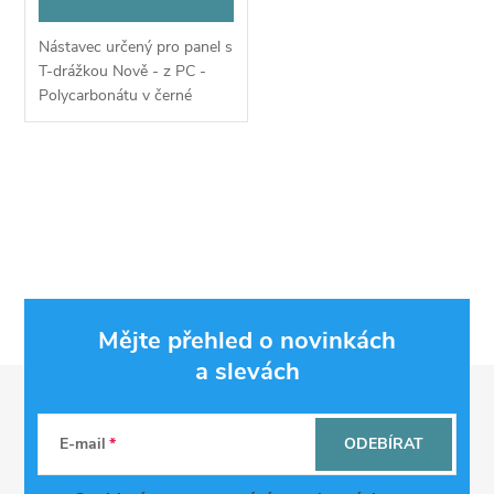
o
d
Nástavec určený pro panel s
d
T-drážkou Nově - z PC -
u
Polycarbonátu v černé
u
barvě - odolné ! Pro trvalé
umístnění v autě !
k
k
O
t
v
t
ů
l
ů
á
Mějte přehled o novinkách
d
a slevách
Z
a
á
c
E-mail
ODEBÍRAT