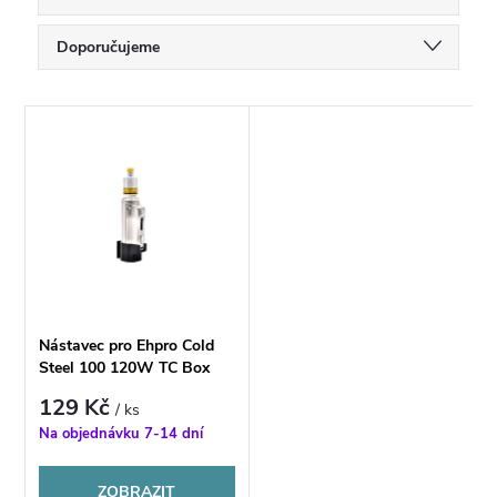
Ř
Doporučujeme
a
Nejlevnější
V
Nejdražší
z
ý
Nejprodávanější
e
p
Abecedně
n
i
í
s
Nástavec pro Ehpro Cold
p
Steel 100 120W TC Box
p
129 Kč
/ ks
r
Na objednávku 7-14 dní
r
o
ZOBRAZIT