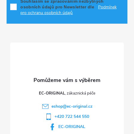
p
í
Souhlasím se zpracováním nezbytných
Podmínek
osobních údajů pro Newsletter dle
p
a
pro ochranu osobních údajů
r
t
v
í
k
y
v
ý
p
EC-ORIGINAL
i
eshop
@
ec-original.cz
+420 722 544 550
s
EC-ORIGINAL
u