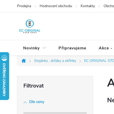
Přejít
Prodejna
Hodnocení obchodu
Kontakty
Obcho
na
obsah
Novinky
Připravujeme
Akce - 
Stojánky , držáky a skřínky
EC ORIGINAL ST
Domů
P
o
s
Ne
t
Dle ceny
r
a