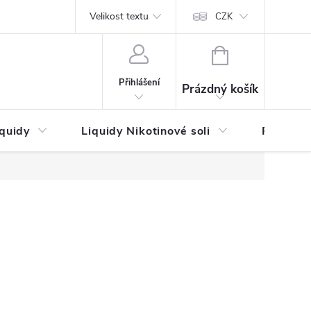
by platby
Reklamační řád
Velikost textu
Vrácení zboží a reklamace
Napi
CZK
NÁKUPNÍ
KOŠÍK
Přihlášení
Prázdný košík
iquidy
Liquidy Nikotinové soli
Příchutě