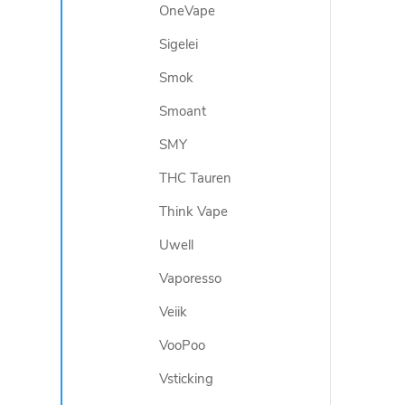
OneVape
s
Sigelei
u
Smok
Smoant
SMY
THC Tauren
Think Vape
Uwell
Vaporesso
Veiik
VooPoo
Vsticking