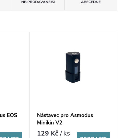
NEJPRODÁVANĚJŠÍ
ABECEDNĚ
dus EOS
Nástavec pro Asmodus
Minikin V2
129 Kč
/ ks