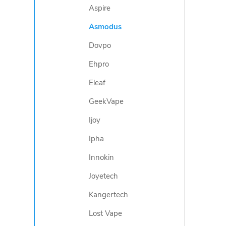
c
Aspire
í
Asmodus
Dovpo
p
Ehpro
r
Eleaf
v
GeekVape
k
Ijoy
y
Ipha
v
Innokin
ý
Joyetech
p
Kangertech
i
Lost Vape