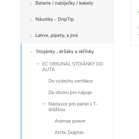
Baterie / nabíječky / kabely
Náustky - DripTip
Lahve, pipety, a jiné
Stojánky , držáky a skřínky
EC ORIGINAL STOJÁNKY DO
O
AUTA
v
Do výdechu ventilace
l
Do otvoru pro nápoje
á
Nástavce pro panel s T-
drážkou
d
Aramax power
a
Arctic Dolphin