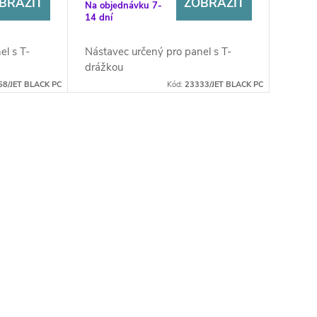
BRAZIT
ZOBRAZIT
Na objednávku 7-
14 dní
el s T-
Nástavec určený pro panel s T-
drážkou
58/JET BLACK PC
Kód:
23333/JET BLACK PC