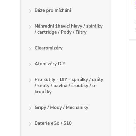
Báze pro míchání
Náhradní žhavící hlavy / spirálky
/ cartridge / Pody / Filtry
Clearomizéry
Atomizéry DIY
Pro kutily - DIY - spirálky / dráty
/ knoty / bavlna / šroubky / o-
kroužky
Gripy / Mody / Mechaniky
Baterie eGo / 510