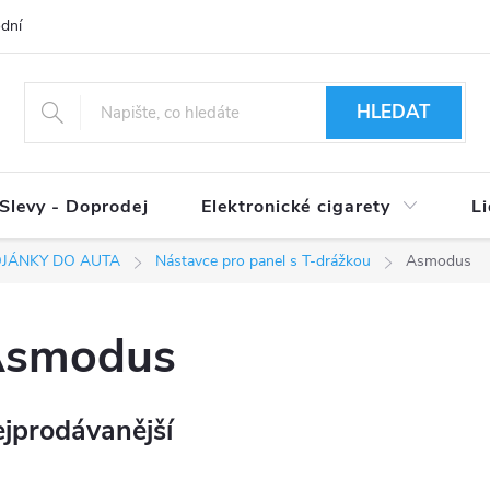
dní podmínky
Ověření věku 18+
Způsoby doručení
Způso
HLEDAT
Slevy - Doprodej
Elektronické cigarety
L
OJÁNKY DO AUTA
Nástavce pro panel s T-drážkou
Asmodus
Asmodus
jprodávanější