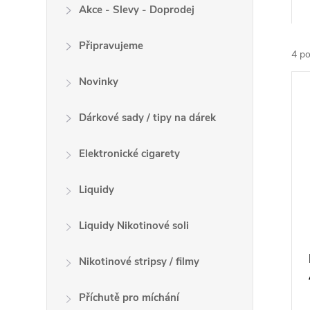
a
Akce - Slevy - Doprodej
z
Připravujeme
e
4
po
n
V
Novinky
í
ý
p
p
Dárkové sady / tipy na dárek
r
i
o
s
Elektronické cigarety
d
p
u
r
Liquidy
k
o
t
Liquidy Nikotinové soli
d
ů
u
Nikotinové stripsy / filmy
k
t
Příchutě pro míchání
ů