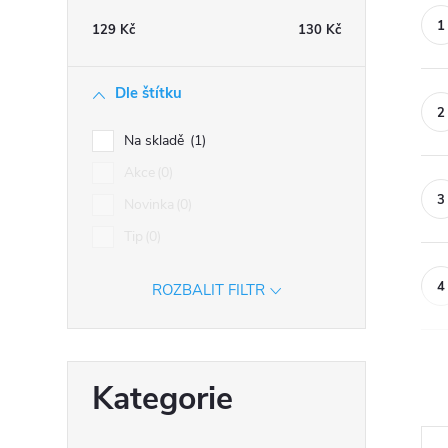
n
129
Kč
130
Kč
n
í
Dle štítku
p
a
Na skladě
1
n
Akce
0
e
Novinka
0
l
Tip
0
ROZBALIT FILTR
Přeskočit
Kategorie
kategorie
Ř