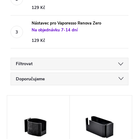
129 Kč
Nástavec pro Vaporesso Renova Zero
Na objednávku 7-14 dní
129 Kč
Filtrovat
Ř
Doporučujeme
a
Nejlevnější
V
Nejdražší
z
ý
Nejprodávanější
e
p
Abecedně