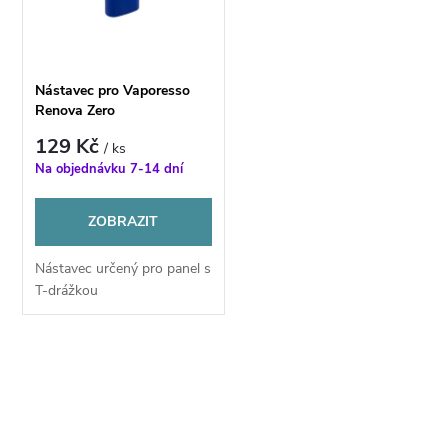
ů
ů
Nástavec pro Vaporesso
Renova Zero
129 Kč
/ ks
Na objednávku 7-14 dní
ZOBRAZIT
Nástavec určený pro panel s
T-drážkou
O
v