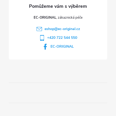
ý
p
EC-ORIGINAL
i
eshop
@
ec-original.cz
+420 722 544 550
s
EC-ORIGINAL
u