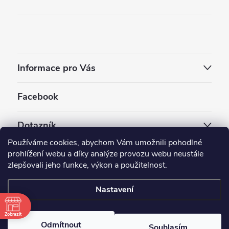
Informace pro Vás
Facebook
Dotazník
Používáme cookies, abychom Vám umožnili pohodlné
Jaký styl vapování vám vyhovuje ?
prohlížení webu a díky analýze provozu webu neustále
zlepšovali jeho funkce, výkon a použitelnost.
Počet hlasů:
3910
Nastavení
Copyright 2026
EC-ORIGINAL
. Všechna práva vyhrazena.
Upravit nastavení cookies
Zobrazit
Odmítnout
Souhlasím