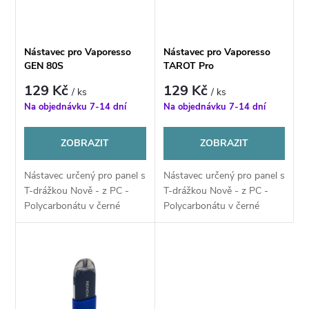
n
i
í
s
Nástavec pro Vaporesso
Nástavec pro Vaporesso
p
GEN 80S
TAROT Pro
p
129 Kč
129 Kč
/ ks
/ ks
r
Na objednávku 7-14 dní
Na objednávku 7-14 dní
r
o
ZOBRAZIT
ZOBRAZIT
o
d
Nástavec určený pro panel s
Nástavec určený pro panel s
d
T-drážkou Nově - z PC -
T-drážkou Nově - z PC -
u
Polycarbonátu v černé
Polycarbonátu v černé
u
barvě - odolné ! Pro trvalé
barvě - odolné ! Pro trvalé
umístnění v autě !
umístnění v autě !
k
k
t
t