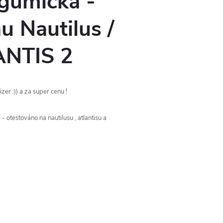
 gumička -
u Nautilus /
LANTIS 2
r :)) a za super cenu !
- otestováno na nautilusu , atlantisu a