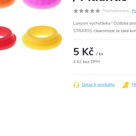
Neohodnoceno
Po
Luxusní vychytávka ! Ozdoba pro k
STRATOS clearomizer.Je také kom
5 Kč
/ ks
4 Kč bez DPH
Měrná
cena:
Dotaz k produktu
Hl