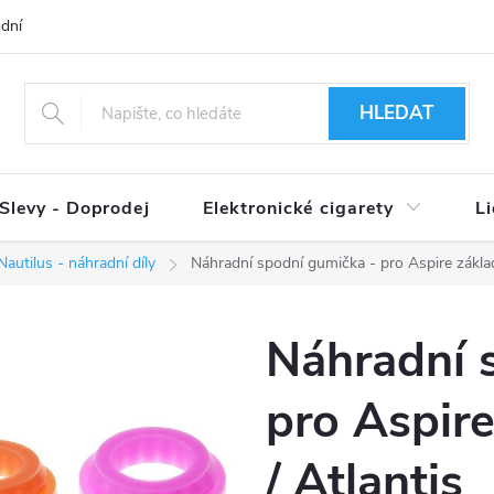
dní podmínky
Ověření věku 18+
Způsoby doručení
Způso
HLEDAT
Slevy - Doprodej
Elektronické cigarety
L
Nautilus - náhradní díly
Náhradní spodní gumička - pro Aspire základ
Náhradní 
pro Aspire
/ Atlantis