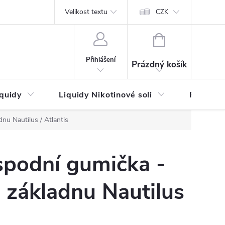
by platby
Reklamační řád
Velikost textu
Vrácení zboží a reklamace
Napi
CZK
NÁKUPNÍ
KOŠÍK
Přihlášení
Prázdný košík
iquidy
Liquidy Nikotinové soli
Příchutě
nu Nautilus / Atlantis
spodní gumička -
 základnu Nautilus