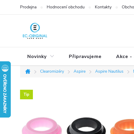
Přejít
Prodejna
Hodnocení obchodu
Kontakty
Obcho
na
obsah
Novinky
Připravujeme
Akce - 
Clearomizéry
Aspire
Aspire Nautilus
Domů
Tip