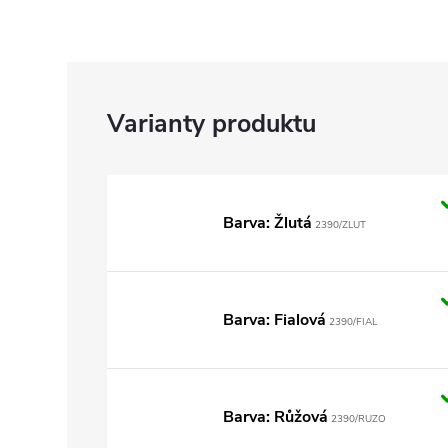
Barva: Žlutá
2390/ZLUT
Barva: Fialová
2390/FIAL
Barva: Růžová
2390/RUZO