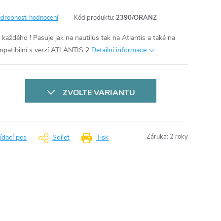
drobnosti hodnocení
Kód produktu:
2390/ORANZ
aždého ! Pasuje jak na nautilus tak na Atlantis a také na
patibilní s verzí ATLANTIS 2
Detailní informace
ZVOLTE VARIANTU
Záruka
:
2 roky
ídací pes
Sdílet
Tisk