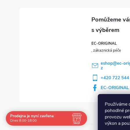
EC-ORIGINAL
eshop
@
ec-ori
z
+420 722 544
EC-ORIGINAL
Používáme 
pohodlné pr
Prodejna je nyní zavřena
provozu web
Navštivte nás osobně
Dnes 8:00-18:00
výkon a použ
Skrýt
Čas