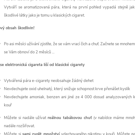
Vytváří se aromatizovaná pára, která na první pohled vypadá stejně jak
škodlivé látky jako je tomu u klasických cigaret.
vý obsah škodlivin
!
Po asi měsíci užívání zjistíte, že se vám vrací čich a chuť. Začnete se mno
se Vám obnoví do 2 měsíců ...
se elektronická cigareta liší od klasické cigarety
Vytvářená pára e-cigarety neobsahuje žádný dehet
Nevdechujete oxid uhelnatý, který snižuje schopnost krve přenášet kyslík
Nevdechujete amoniak, benzen ani jiné ze 4 000 dosud analyzovaných kar
kouř
Můžete si nadále užívat
reálnou tabákovou chuť
(v nabídce máme mnoho
nadále rozšiřovat.
Můžete si
sami zvolit množství
vdechovaného nikotinu v kouři. Můžete pos