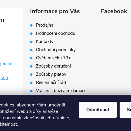
Informace pro Vás
Facebook
Prodejna
Hodnocení obchodu
Kontakty
Obchodní podmínky
Ověření věku 18+
ginal.c
Způsoby doručení
Způsoby platby
 550
Reklamační řád
Vrácení zboží a reklamace
Napište nám
cookies, abychom Vám umožnili
Prodávané značky
Odmítnout
S
ohlížení webu a díky analýze
Slovník pojmů
u neustále zlepšovali jeho funkce,
itelnost.