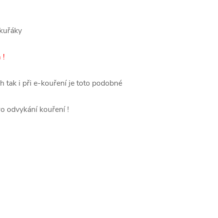
kuřáky
 !
 tak i při e-kouření je toto podobné
o odvykání kouření !