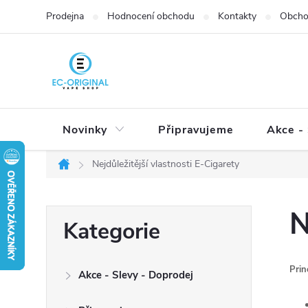
Přejít
Prodejna
Hodnocení obchodu
Kontakty
Obcho
na
obsah
Novinky
Připravujeme
Akce - 
Nejdůležitější vlastnosti E-Cigarety
Domů
P
N
Přeskočit
Kategorie
o
kategorie
s
t
Prin
Akce - Slevy - Doprodej
r
a