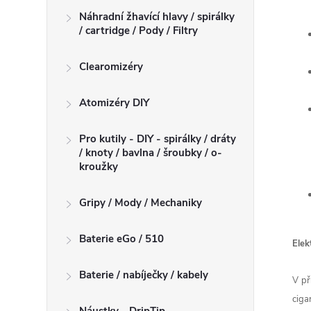
Náhradní žhavící hlavy / spirálky
/ cartridge / Pody / Filtry
Clearomizéry
Atomizéry DIY
Pro kutily - DIY - spirálky / dráty
/ knoty / bavlna / šroubky / o-
kroužky
Gripy / Mody / Mechaniky
Baterie eGo / 510
Elek
Baterie / nabíječky / kabely
V př
ciga