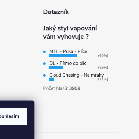
Dotazník
Jaký styl vapování
vám vyhovuje ?
MTL - Pusa - Plíce
(60%)
DL - Přímo do plic
(29%)
Cloud Chasing - Na mraky
(11%)
Počet hlasů:
3909
ouhlasím