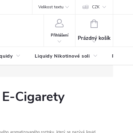
by platby
Reklamační řád
Velikost textu
Vrácení zboží a reklamace
Napi
CZK
NÁKUPNÍ
KOŠÍK
Přihlášení
Prázdný košík
iquidy
Liquidy Nikotinové soli
Příchutě
i E-Cigarety
ového aromatizovaného roztoku, který se nazývá liquid.