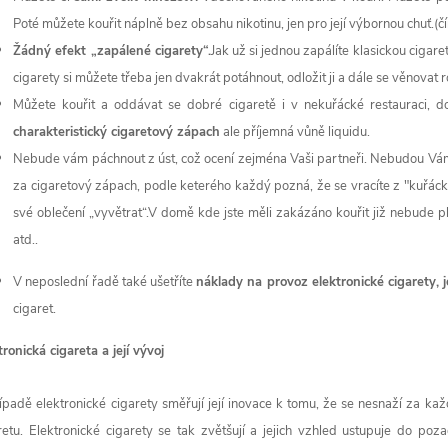
Poté můžete kouřit náplně bez obsahu nikotinu, jen pro její výbornou chuť.(čím
Žádný efekt „zapálené cigarety“.
Jak už si jednou zapálíte klasickou cigaret
cigarety si můžete třeba jen dvakrát potáhnout, odložit ji a dále se věnovat r
Můžete kouřit a oddávat se dobré cigaretě i v nekuřácké restauraci,
charakteristický cigaretový zápach
ale příjemná vůně liquidu.
Nebude vám páchnout z úst, což ocení zejména Vaši partneři. Nebudou Vám
za cigaretový zápach, podle keterého každý pozná, že se vracíte z "kuřác
své oblečení „vyvětrat“.V domě kde jste měli zakázáno kouřit již nebude p
atd..
V neposlední řadě také ušetříte
náklady na provoz elektronické cigarety, 
cigaret.
tronická cigareta a její vývoj
ípadě elektronické cigarety směřují její inovace k tomu, že se nesnaží za
retu. Elektronické cigarety se tak zvětšují a jejich vzhled ustupuje do pozad