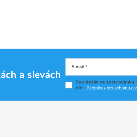
E-mail
kách
a slevách
Souhlasím se zpracováním 
Podmínek pro ochranu oso
dle