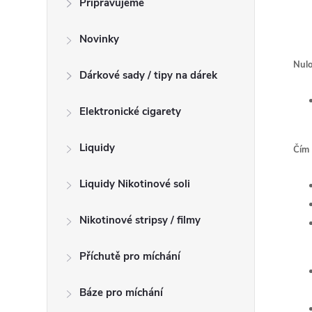
Připravujeme
n
n
Novinky
í
Nulo
p
Dárkové sady / tipy na dárek
a
n
Elektronické cigarety
e
l
Liquidy
Čím 
Liquidy Nikotinové soli
Nikotinové stripsy / filmy
Příchutě pro míchání
Báze pro míchání