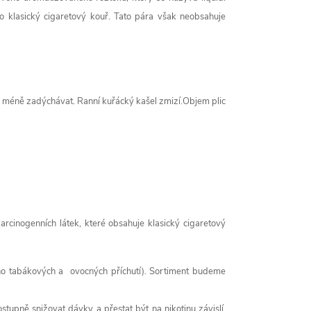
o klasický cigaretový kouř. Tato pára však neobsahuje
hem méně zadýchávat. Ranní kuřácký kašel zmizí.Objem plic
cinogenních látek, které obsahuje klasický cigaretový
 tabákových a ovocných příchutí). Sortiment budeme
tupně snižovat dávky a přestat být na nikotinu závislí.