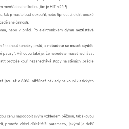
 menší obsah nikotinu ,tím je HIT nižší !)
u, tak ji musíte buď dokouřit, nebo típnout. Z elektronické
ozdělané činnosti.
 doma, nebo v práci. Po elektronickém dýmu
nezůstává
 žloutnout konečky prstů, a
nebudete se muset stydět
,
ké pauzy". Výhodou také je, že nebudete muset nechávat
latit protože kouř nezanechává stopy na stěnách ,prádle
jež jsou až o 80% nižší
než náklady na koupi klasických
 každou cenu napodobit svým vzhledem běžnou, tabákovou
í, protože vítězí důležitější parametry, jakými je delší