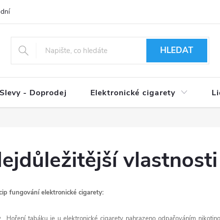
dní podmínky
Ověření věku 18+
Způsoby doručení
Způso
HLEDAT
Slevy - Doprodej
Elektronické cigarety
L
ejdůležitější vlastnost
cip fungování elektronické cigarety:
Hoření tabáku je u elektronické cigarety nahrazeno odpařováním nikotin