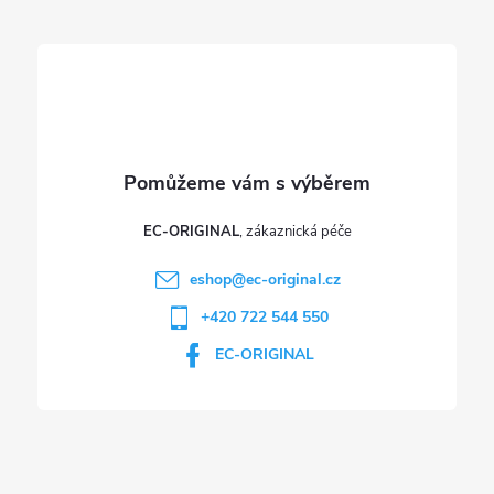
t
í
EC-ORIGINAL
eshop
@
ec-original.cz
+420 722 544 550
EC-ORIGINAL