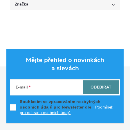
Značka
Mějte přehled o novinkách
a slevách
Z
á
E-mail
ODEBÍRAT
p
Souhlasím se zpracováním nezbytných
Podmínek
osobních údajů pro Newsletter dle
a
pro ochranu osobních údajů