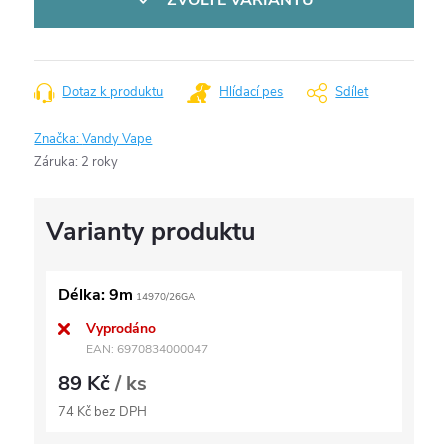
ZVOLTE VARIANTU
Dotaz k produktu
Hlídací pes
Sdílet
Značka:
Vandy Vape
Záruka
:
2 roky
Délka: 9m
14970/26GA
Vyprodáno
EAN:
6970834000047
89 Kč
/ ks
74 Kč bez DPH