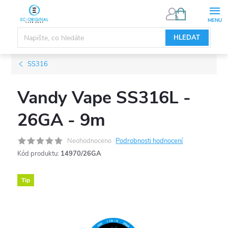
Přejít
NÁKUPNÍ
KOŠÍK
na
obsah
HLEDAT
SS316
Vandy Vape SS316L -
26GA - 9m
Neohodnoceno
Podrobnosti hodnocení
Kód produktu:
14970/26GA
Tip