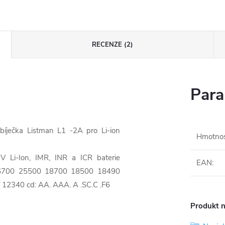
RECENZE (2)
Para
bíječka Listman L1 -2A pro Li-ion
Hmotno
V Li-Ion, IMR, INR a ICR baterie
EAN
:
700 25500 18700 18500 18490
12340 cd: AA. AAA. A .SC.C .F6
Produkt n