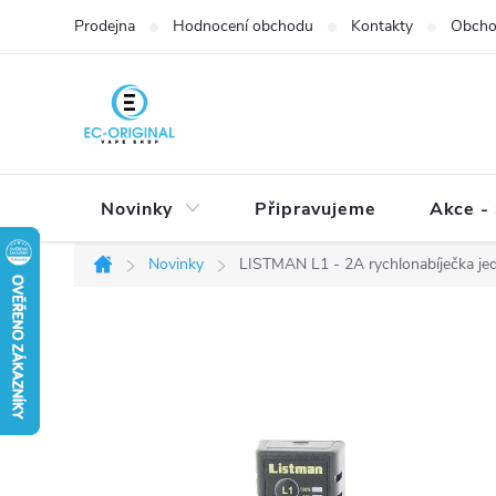
Přejít
Prodejna
Hodnocení obchodu
Kontakty
Obcho
na
obsah
Novinky
Připravujeme
Akce - 
Novinky
LISTMAN L1 - 2A rychlonabíječka je
Domů