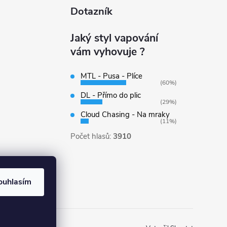
Dotazník
Jaký styl vapování
vám vyhovuje ?
MTL - Pusa - Plíce
(60%)
DL - Přímo do plic
(29%)
Cloud Chasing - Na mraky
(11%)
Počet hlasů:
3910
ouhlasím