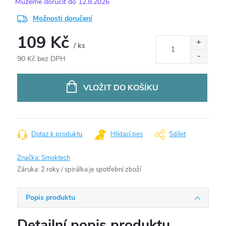
12.8.2026
Možnosti doručení
109 Kč
/ ks
90 Kč bez DPH
Měrná
cena:
VLOŽIT DO KOŠÍKU
Dotaz k produktu
Hlídací pes
Sdílet
Značka:
Smoktech
Záruka
:
2 roky / spirálka je spotřební zboží
Popis produktu
Detailní popis produktu