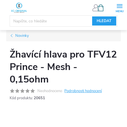
Přejít
NÁKUPNÍ
KOŠÍK
na
obsah
HLEDAT
Novinky
Žhavící hlava pro TFV12
Prince - Mesh -
0,15ohm
Neohodnoceno
Podrobnosti hodnocení
Kód produktu:
20651