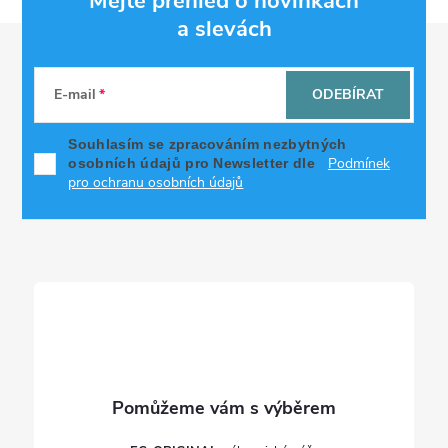
Mějte přehled o novinkách
a slevách
Z
á
E-mail
ODEBÍRAT
p
Souhlasím se zpracováním nezbytných
Podmínek
osobních údajů pro Newsletter dle
a
pro ochranu osobních údajů
t
í