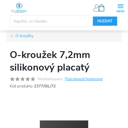
Přejít
NÁKUPNÍ
KOŠÍK
na
obsah
HLEDAT
O-kroužky
O-kroužek 7,2mm
silikonový placatý
Neohodnoceno
Podrobnosti hodnocení
Kód produktu:
2377/SIL/72