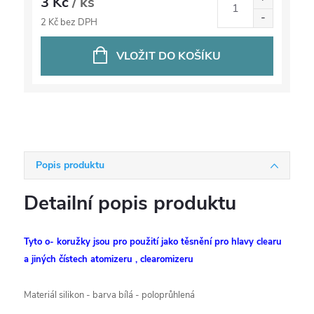
3 Kč
/ ks
2 Kč bez DPH
VLOŽIT DO KOŠÍKU
Popis produktu
Detailní popis produktu
Tyto o- koružky jsou pro použití jako těsnění pro hlavy clearu
a jiných čístech atomizeru , clearomizeru
Materiál silikon - barva bílá - poloprůhlená