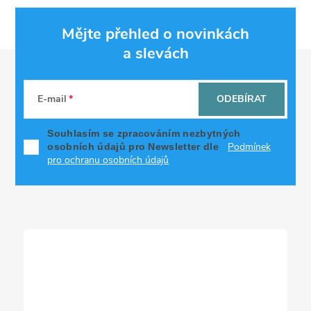
Mějte přehled o novinkách
a slevách
Z
á
E-mail
ODEBÍRAT
p
Souhlasím se zpracováním nezbytných
Podmínek
osobních údajů pro Newsletter dle
a
pro ochranu osobních údajů
t
í