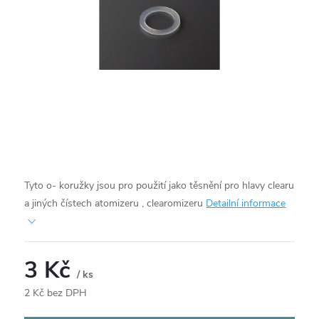
Tyto o- koružky jsou pro použití jako těsnění pro hlavy clearu
a jiných čístech atomizeru , clearomizeru
Detailní informace
3 Kč
/ ks
2 Kč bez DPH
Měrná