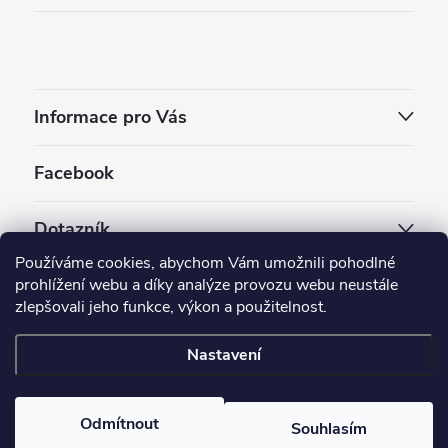
Informace pro Vás
Facebook
Dotazník
Používáme cookies, abychom Vám umožnili pohodlné
Jaký styl vapování vám vyhovuje ?
prohlížení webu a díky analýze provozu webu neustále
zlepšovali jeho funkce, výkon a použitelnost.
Počet hlasů:
3910
Nastavení
Copyright 2026
EC-ORIGINAL
. Všechna práva vyhrazena.
Upravit nastavení cookies
Odmítnout
Souhlasím
Vytvořil Shoptet