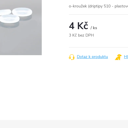
o-kroužek (driptipy 510 - plasto
4 Kč
/ ks
3 Kč bez DPH
Měrná
cena:
Dotaz k produktu
Hl