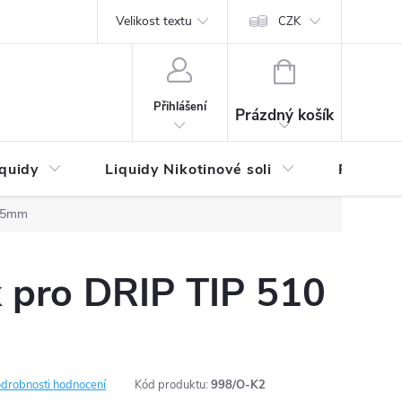
by platby
Reklamační řád
Velikost textu
Vrácení zboží a reklamace
Napi
CZK
NÁKUPNÍ
KOŠÍK
Přihlášení
Prázdný košík
iquidy
Liquidy Nikotinové soli
Příchutě
- 5mm
 pro DRIP TIP 510
drobnosti hodnocení
Kód produktu:
998/O-K2