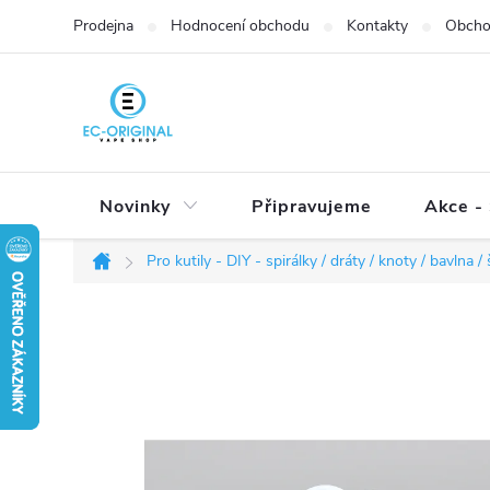
Přejít
Prodejna
Hodnocení obchodu
Kontakty
Obcho
na
obsah
Novinky
Připravujeme
Akce - 
Pro kutily - DIY - spirálky / dráty / knoty / bavlna 
Domů