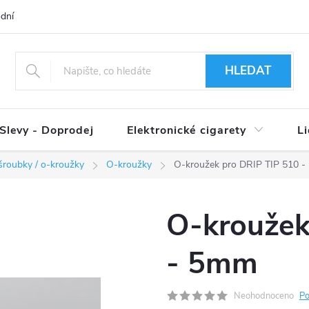
dní podmínky
Ověření věku 18+
Způsoby doručení
Způso
HLEDAT
Slevy - Doprodej
Elektronické cigarety
L
/ šroubky / o-kroužky
O-kroužky
O-kroužek pro DRIP TIP 510 
O-kroužek
- 5mm
Neohodnoceno
Po