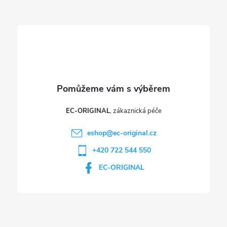
t
í
EC-ORIGINAL
eshop
@
ec-original.cz
+420 722 544 550
EC-ORIGINAL