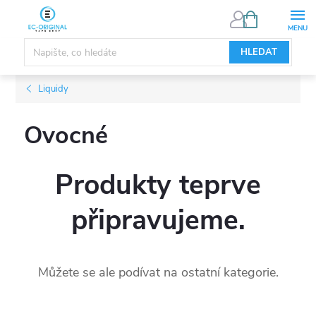
Přejít
NÁKUPNÍ
KOŠÍK
na
obsah
HLEDAT
Liquidy
Ovocné
Produkty teprve
připravujeme.
Můžete se ale podívat na ostatní kategorie.