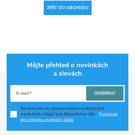
ZPĚT DO OBCHODU
Mějte přehled o novinkách
a slevách
Z
á
E-mail
ODEBÍRAT
p
Souhlasím se zpracováním nezbytných
Podmínek
osobních údajů pro Newsletter dle
a
pro ochranu osobních údajů