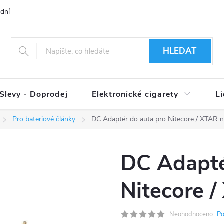
dní podmínky
Ověření věku 18+
Způsoby doručení
Způso
HLEDAT
Slevy - Doprodej
Elektronické cigarety
L
Pro bateriové články
DC Adaptér do auta pro Nitecore / XTAR n
DC Adapté
Nitecore /
Neohodnoceno
Po