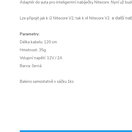
Adaptér do auta pro inteligentní nabíječky Nitecore. Nyní už bude
a další na
Lze připojit jak k i2 Nitecore V2, tak k i4 Nitecore V2.
Parametry:
Délka kabelu: 120 cm
Hmotnost: 35g
Vstupní napětí: 12V / 2A
Barva: černá
Baleno samostatně v sáčku 1ks