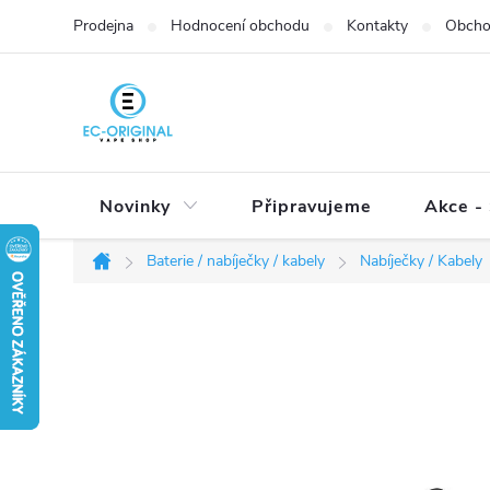
Přejít
Prodejna
Hodnocení obchodu
Kontakty
Obcho
na
obsah
Novinky
Připravujeme
Akce - 
Baterie / nabíječky / kabely
Nabíječky / Kabely
Domů