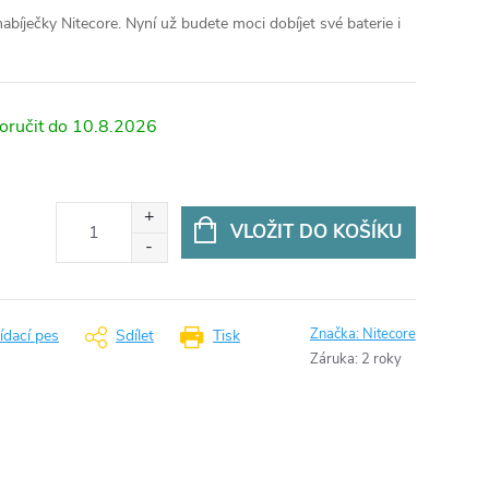
nabíječky Nitecore. Nyní už budete moci dobíjet své baterie i
10.8.2026
VLOŽIT DO KOŠÍKU
Značka:
Nitecore
ídací pes
Sdílet
Tisk
Záruka
:
2 roky