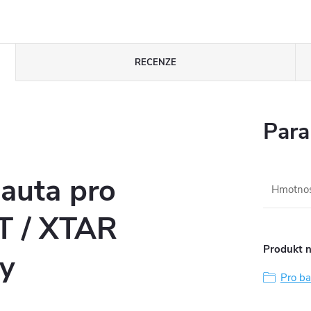
RECENZE
Para
auta pro
Hmotno
ST / XTAR
Produkt n
ky
Pro ba