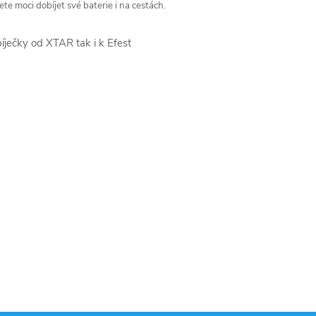
te moci dobíjet své baterie i na cestách.
bíječky od XTAR tak i k Efest