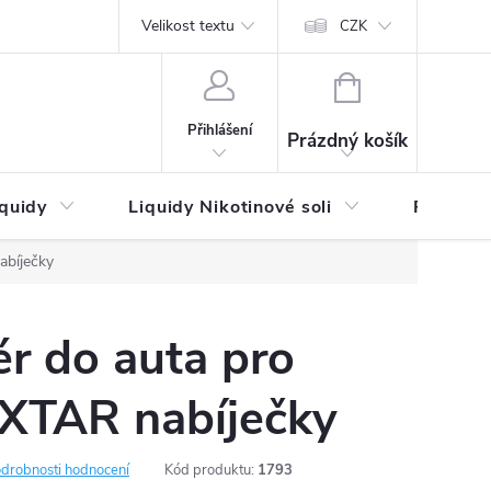
by platby
Reklamační řád
Velikost textu
Vrácení zboží a reklamace
Napi
CZK
NÁKUPNÍ
KOŠÍK
Přihlášení
Prázdný košík
iquidy
Liquidy Nikotinové soli
Příchutě
abíječky
r do auta pro
 XTAR nabíječky
drobnosti hodnocení
Kód produktu:
1793