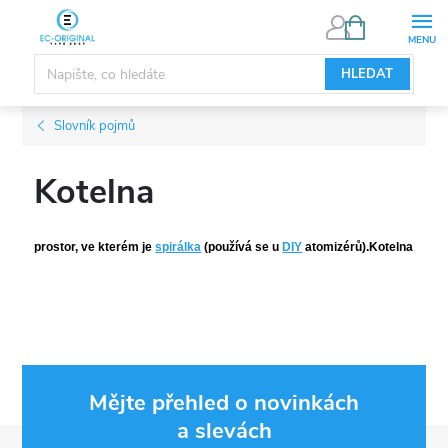
Přejít
NÁKUPNÍ
KOŠÍK
na
obsah
HLEDAT
Slovník pojmů
Kotelna
prostor, ve kterém je
spirálka
(používá se u
DIY
atomizérů).Kotelna
Mějte přehled o novinkách
a slevách