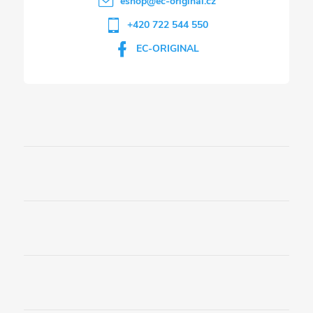
eshop
@
ec-original.cz
+420 722 544 550
EC-ORIGINAL