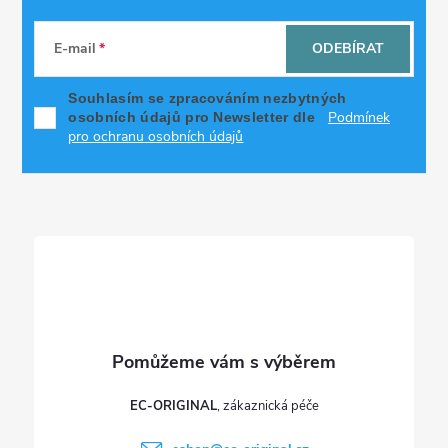
Z
á
E-mail
ODEBÍRAT
p
Souhlasím se zpracováním nezbytných
Podmínek
osobních údajů pro Newsletter dle
a
pro ochranu osobních údajů
t
í
EC-ORIGINAL