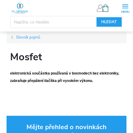
Přejít
NÁKUPNÍ
KOŠÍK
na
obsah
HLEDAT
Slovník pojmů
Mosfet
elektronická součástka používaná v boxmodech bez elektroniky,
zabraňuje přepálení tlačítka při vysokém výkonu.
Mějte přehled o novinkách