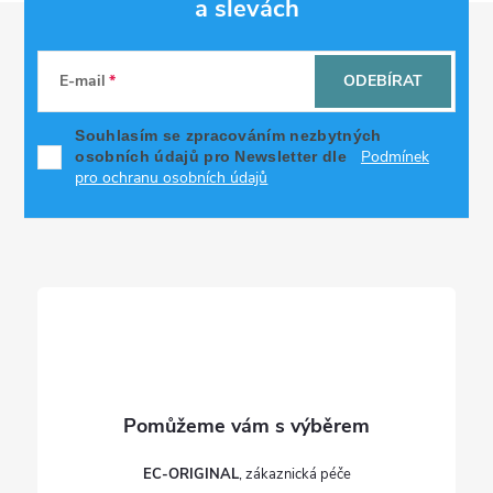
a slevách
Z
á
E-mail
ODEBÍRAT
p
Souhlasím se zpracováním nezbytných
Podmínek
osobních údajů pro Newsletter dle
a
pro ochranu osobních údajů
t
í
EC-ORIGINAL