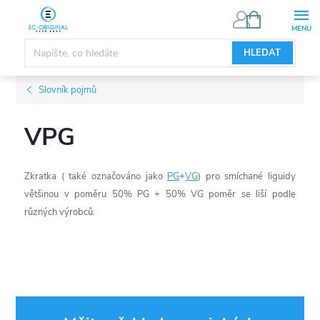
Přejít
NÁKUPNÍ
KOŠÍK
na
obsah
HLEDAT
Slovník pojmů
VPG
Zkratka ( také označováno jako
PG
+
VG
) pro smíchané liguidy
většinou v poměru 50% PG + 50% VG poměr se liší podle
různých výrobců.