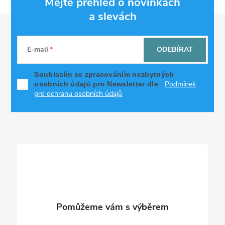
Mějte přehled o novinkách
a slevách
Z
á
E-mail
ODEBÍRAT
p
Souhlasím se zpracováním nezbytných
Podmínek
osobních údajů pro Newsletter dle
a
pro ochranu osobních údajů
t
í