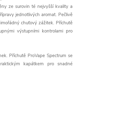
ny ze surovin té nejvyšší kvality a
ípravy jednotlivých aromat. Pečlivě
imořádný chuťový zážitek. Příchutě
upnými výstupními kontrolami pro
ínek. Příchutě ProVape Spectrum se
praktickým kapátkem pro snadné