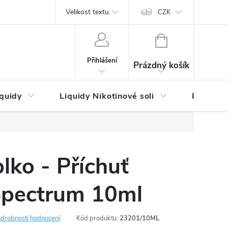
by platby
Reklamační řád
Velikost textu
Vrácení zboží a reklamace
Napi
CZK
NÁKUPNÍ
KOŠÍK
Přihlášení
Prázdný košík
iquidy
Liquidy Nikotinové soli
Příchutě
lko - Příchuť
Spectrum 10ml
drobnosti hodnocení
Kód produktu:
23201/10ML