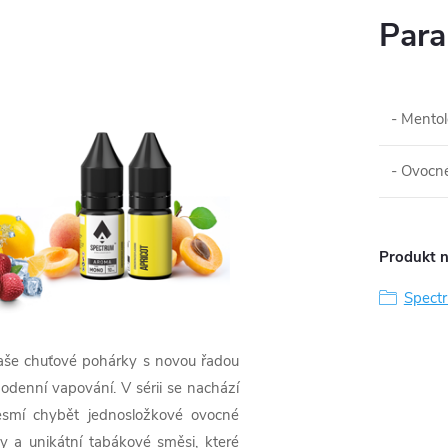
Para
- Mentol
- Ovocné
Produkt n
Spect
vaše chuťové pohárky s novou řadou
odenní vapování. V sérii se nachází
esmí chybět jednosložkové ovocné
ty a unikátní tabákové směsi, které