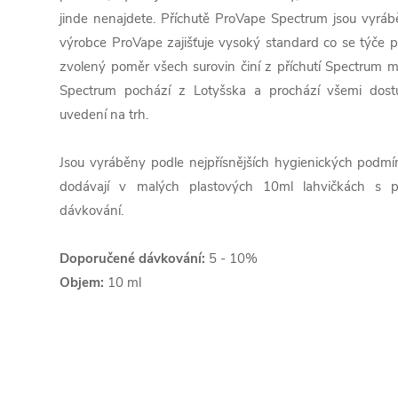
jinde nenajdete. Příchutě ProVape Spectrum jsou vyrábě
výrobce ProVape zajišťuje vysoký standard co se týče př
zvolený poměr všech surovin činí z příchutí Spectrum m
Spectrum pochází z Lotyšska a prochází všemi dost
uvedení na trh.
Jsou vyráběny podle nejpřísnějších hygienických podm
dodávají v malých plastových 10ml lahvičkách s 
dávkování.
Doporučené dávkování:
5 - 10%
Objem:
10 ml