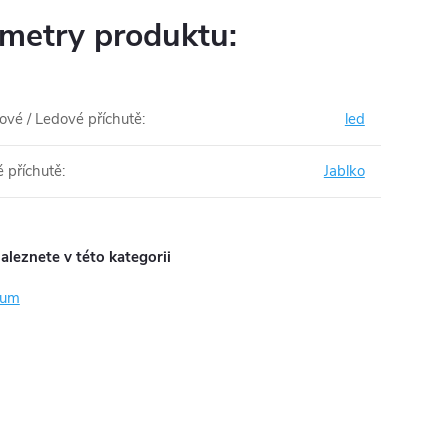
metry produktu:
ové / Ledové příchutě
:
led
 příchutě
:
Jablko
aleznete v této kategorii
rum