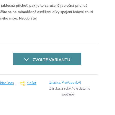
 jablečná příchuť, pak je to zaručeně jablečná příchuť
ěšte se na mimořádné osvěžení díky spojení ledové chuti
čného mixu. Neodoláte!
ZVOLTE VARIANTU
Značka:
ProVape (LV)
ídací pes
Sdílet
Záruka
:
2 roky / dle datumu
spotřeby