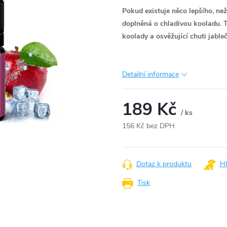
Pokud existuje něco lepšího, než
doplněná o chladivou kooladu. T
koolady a osvěžující chuti jable
Detailní informace
189 Kč
/ ks
156 Kč bez DPH
Měrná
cena:
Dotaz k produktu
Hl
Tisk