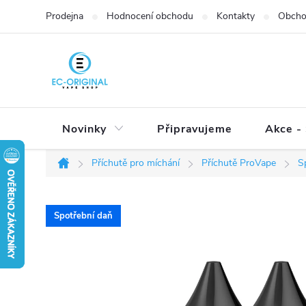
Přejít
Prodejna
Hodnocení obchodu
Kontakty
Obcho
na
obsah
Novinky
Připravujeme
Akce - 
Příchutě pro míchání
Příchutě ProVape
S
Domů
Spotřební daň