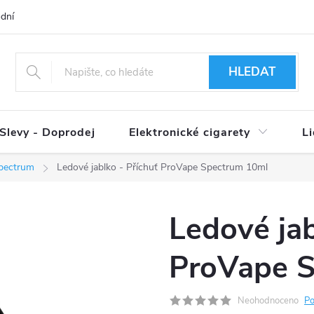
dní podmínky
Ověření věku 18+
Způsoby doručení
Způso
HLEDAT
Slevy - Doprodej
Elektronické cigarety
L
pectrum
Ledové jablko - Příchuť ProVape Spectrum 10ml
Ledové jab
ProVape 
Neohodnoceno
Po