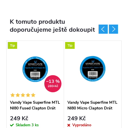
K tomuto produktu
doporučujeme ještě dokoupit
Tip
Tip
T
–13 %
289 Kč
TL
Vandy Vape Superfine MTL
Vandy Vape Superfine MTL
V
NI80 Fused Clapton Drát
NI80 Micro Clapton Drát
S
(30GAx2+38GA), 3m
(30GA+38GA), 3m
D
249 Kč
249 Kč
Skladem
3 ks
Vyprodáno