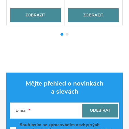
ZOBRAZIT
ZOBRAZIT
Mějte přehled o novinkách
a slevách
Z
á
E-mail
ODEBÍRAT
p
Souhlasím se zpracováním nezbytných