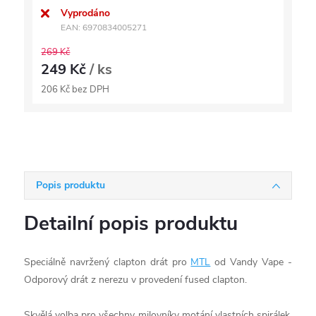
Vyprodáno
EAN:
6970834005271
269 Kč
249 Kč
/ ks
206 Kč bez DPH
Popis produktu
Detailní popis produktu
Speciálně navržený clapton drát pro
MTL
od Vandy Vape -
Odporový drát z nerezu v provedení fused clapton.
Skvělá volba pro všechny milovníky motání vlastních spirálek.