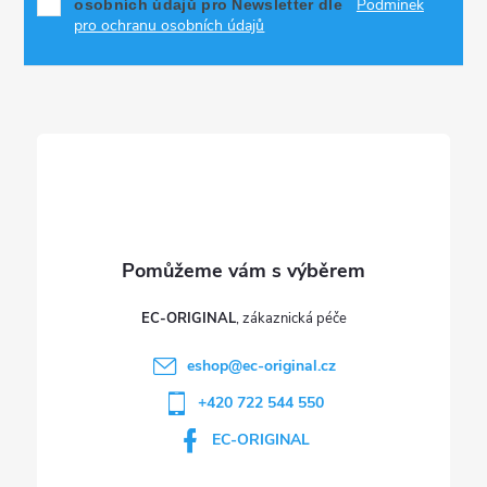
Podmínek
osobních údajů pro Newsletter dle
a
pro ochranu osobních údajů
t
í
EC-ORIGINAL
eshop
@
ec-original.cz
+420 722 544 550
EC-ORIGINAL