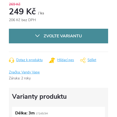
269 Kč
249 Kč
/ ks
206 Kč bez DPH
Měrná
cena:
ZVOLTE VARIANTU
Dotaz k produktu
Hlídací pes
Sdílet
Značka:
Vandy Vape
Záruka
:
2 roky
Délka: 3m
17245/3M