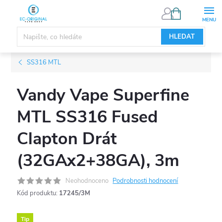
Přejít
NÁKUPNÍ
KOŠÍK
na
obsah
HLEDAT
SS316 MTL
Vandy Vape Superfine
MTL SS316 Fused
Clapton Drát
(32GAx2+38GA), 3m
Neohodnoceno
Podrobnosti hodnocení
Kód produktu:
17245/3M
Tip