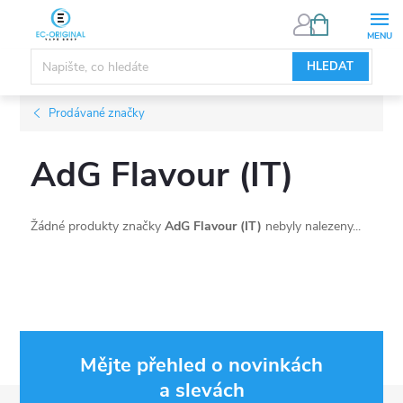
Přejít
NÁKUPNÍ
KOŠÍK
na
obsah
HLEDAT
Prodávané značky
AdG Flavour (IT)
Žádné produkty značky
AdG Flavour (IT)
nebyly nalezeny...
Mějte přehled o novinkách
a slevách