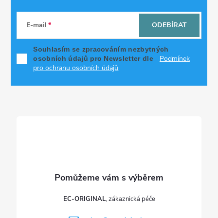
Z
á
E-mail
ODEBÍRAT
p
Souhlasím se zpracováním nezbytných
Podmínek
osobních údajů pro Newsletter dle
a
pro ochranu osobních údajů
t
í
EC-ORIGINAL