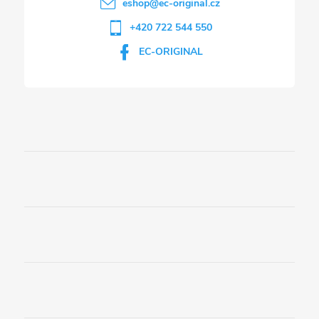
eshop
@
ec-original.cz
+420 722 544 550
EC-ORIGINAL