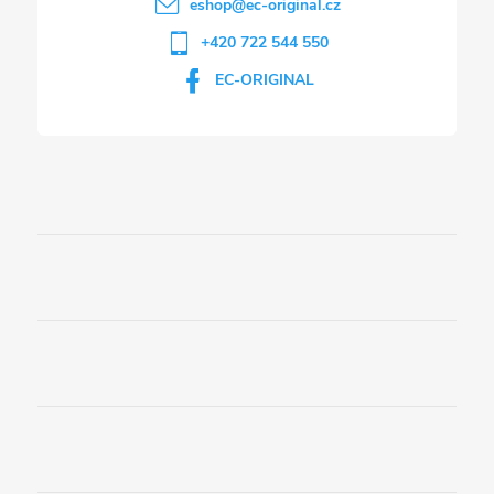
eshop
@
ec-original.cz
+420 722 544 550
EC-ORIGINAL