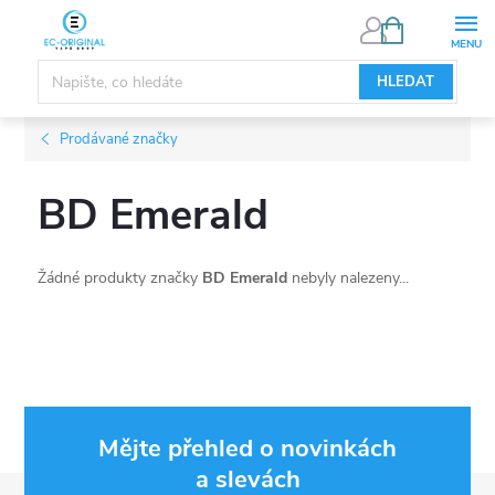
Přejít
NÁKUPNÍ
KOŠÍK
na
obsah
HLEDAT
Prodávané značky
BD Emerald
Žádné produkty značky
BD Emerald
nebyly nalezeny...
Mějte přehled o novinkách
a slevách