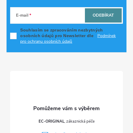
Z
á
E-mail
ODEBÍRAT
p
Souhlasím se zpracováním nezbytných
Podmínek
osobních údajů pro Newsletter dle
a
pro ochranu osobních údajů
t
í
EC-ORIGINAL