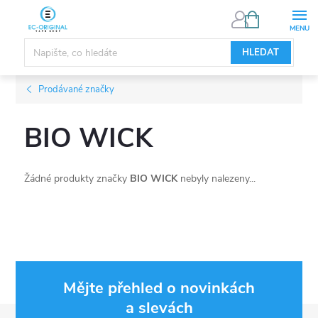
Přejít
NÁKUPNÍ
KOŠÍK
na
obsah
HLEDAT
Prodávané značky
BIO WICK
Žádné produkty značky
BIO WICK
nebyly nalezeny...
Mějte přehled o novinkách
a slevách