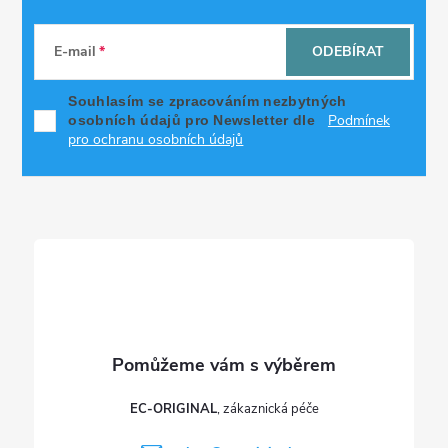
Z
á
E-mail
ODEBÍRAT
p
Souhlasím se zpracováním nezbytných
Podmínek
osobních údajů pro Newsletter dle
a
pro ochranu osobních údajů
t
í
EC-ORIGINAL