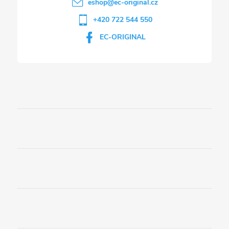
eshop
@
ec-original.cz
+420 722 544 550
EC-ORIGINAL