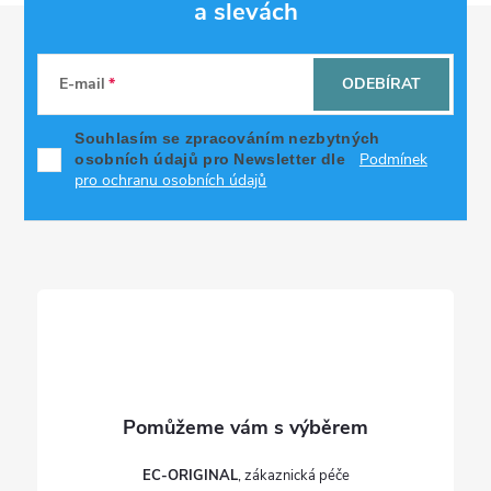
a slevách
Z
á
E-mail
ODEBÍRAT
p
Souhlasím se zpracováním nezbytných
Podmínek
osobních údajů pro Newsletter dle
a
pro ochranu osobních údajů
t
í
EC-ORIGINAL