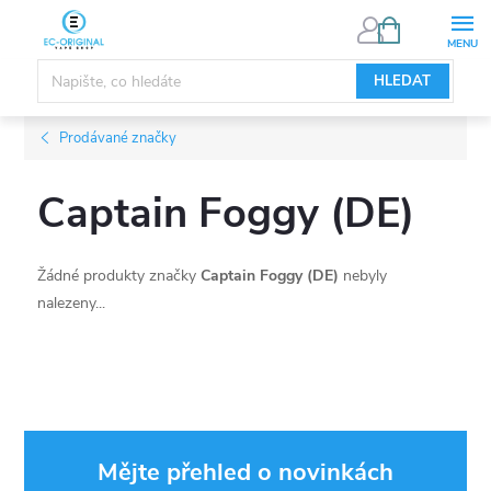
Přejít
NÁKUPNÍ
KOŠÍK
na
obsah
HLEDAT
Prodávané značky
Captain Foggy (DE)
Žádné produkty značky
Captain Foggy (DE)
nebyly
nalezeny...
Mějte přehled o novinkách