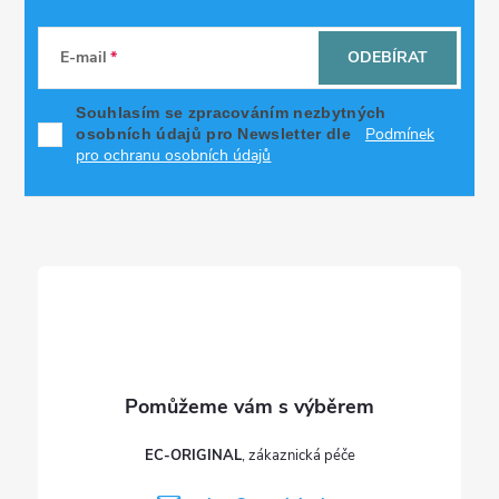
Z
á
E-mail
ODEBÍRAT
p
Souhlasím se zpracováním nezbytných
Podmínek
osobních údajů pro Newsletter dle
a
pro ochranu osobních údajů
t
í
EC-ORIGINAL