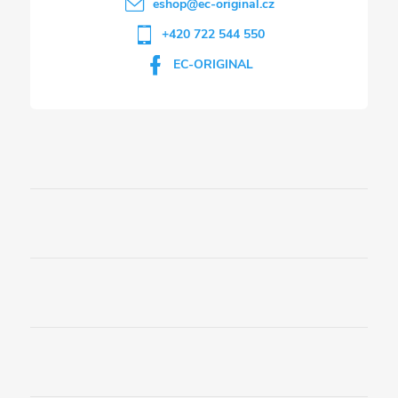
eshop
@
ec-original.cz
+420 722 544 550
EC-ORIGINAL