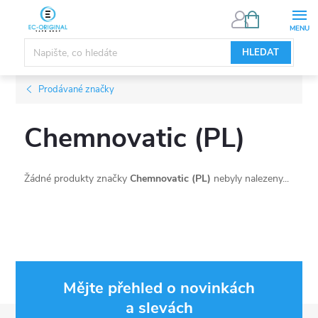
Přejít
NÁKUPNÍ
KOŠÍK
na
obsah
HLEDAT
Prodávané značky
Chemnovatic (PL)
Žádné produkty značky
Chemnovatic (PL)
nebyly nalezeny...
Mějte přehled o novinkách
a slevách