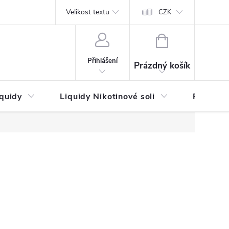
by platby
Reklamační řád
Velikost textu
Vrácení zboží a reklamace
Napi
CZK
NÁKUPNÍ
KOŠÍK
Přihlášení
Prázdný košík
iquidy
Liquidy Nikotinové soli
Příchutě