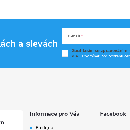
E-mail
kách
a slevách
Souhlasím se zpracováním 
Podmínek pro ochranu oso
dle
Informace pro Vás
Facebook
Prodejna