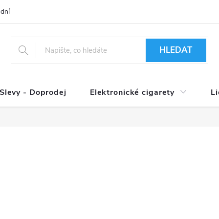
dní podmínky
Ověření věku 18+
Způsoby doručení
Způso
HLEDAT
Slevy - Doprodej
Elektronické cigarety
L