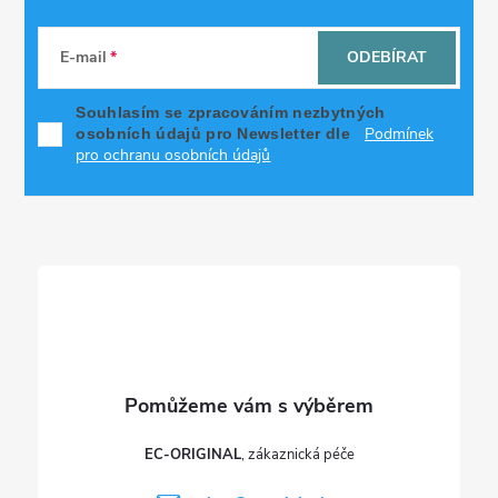
Z
á
E-mail
ODEBÍRAT
p
Souhlasím se zpracováním nezbytných
Podmínek
osobních údajů pro Newsletter dle
a
pro ochranu osobních údajů
t
í
EC-ORIGINAL