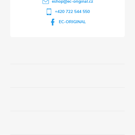
eshop
@
ec-original.cz
+420 722 544 550
EC-ORIGINAL