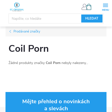
Přejít
NÁKUPNÍ
KOŠÍK
na
obsah
HLEDAT
Prodávané značky
Coil Porn
Žádné produkty značky
Coil Porn
nebyly nalezeny...
Mějte přehled o novinkách
a slevách