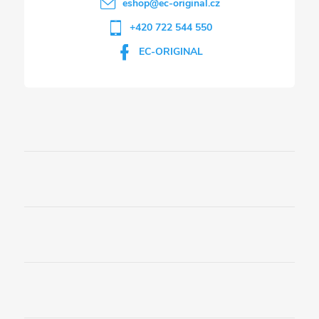
eshop
@
ec-original.cz
+420 722 544 550
EC-ORIGINAL