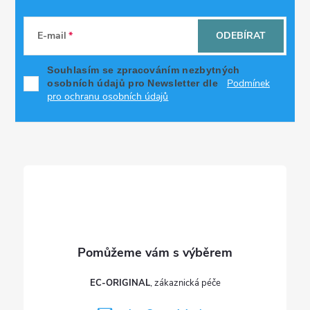
Z
á
E-mail
ODEBÍRAT
p
Souhlasím se zpracováním nezbytných
Podmínek
osobních údajů pro Newsletter dle
a
pro ochranu osobních údajů
t
í
EC-ORIGINAL