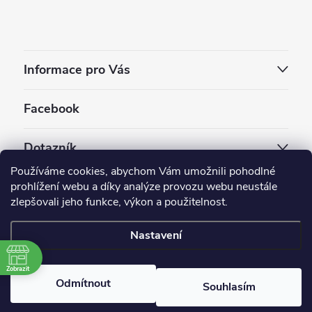
Informace pro Vás
Facebook
Dotazník
Používáme cookies, abychom Vám umožnili pohodlné
Jaký styl vapování vám vyhovuje ?
prohlížení webu a díky analýze provozu webu neustále
zlepšovali jeho funkce, výkon a použitelnost.
Počet hlasů:
3910
Nastavení
Copyright 2026
EC-ORIGINAL
. Všechna práva vyhrazena.
Upravit nastavení cookies
Zobrazit
Odmítnout
Souhlasím
Vytvořil Shoptet