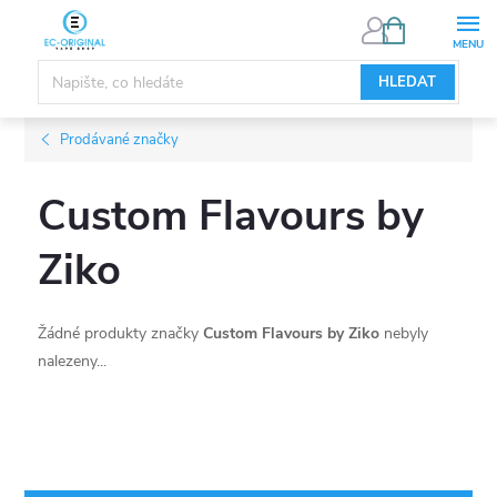
Přejít
NÁKUPNÍ
KOŠÍK
na
obsah
HLEDAT
Prodávané značky
Custom Flavours by
Ziko
Žádné produkty značky
Custom Flavours by Ziko
nebyly
nalezeny...