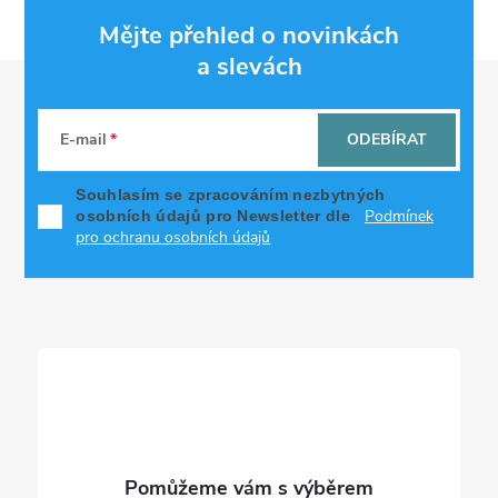
Mějte přehled o novinkách
a slevách
Z
á
E-mail
ODEBÍRAT
p
Souhlasím se zpracováním nezbytných
Podmínek
osobních údajů pro Newsletter dle
a
pro ochranu osobních údajů
t
í