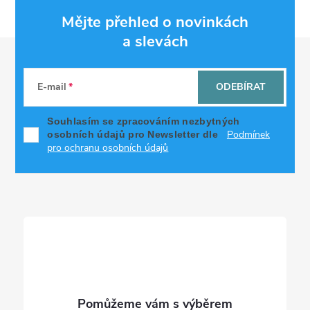
Mějte přehled o novinkách
a slevách
Z
á
E-mail
ODEBÍRAT
p
Souhlasím se zpracováním nezbytných
Podmínek
osobních údajů pro Newsletter dle
a
pro ochranu osobních údajů
t
í