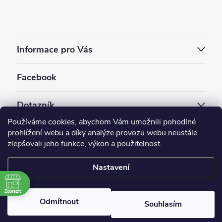
Informace pro Vás
Facebook
Dotazník
Používáme cookies, abychom Vám umožnili pohodlné
Jaký styl vapování vám vyhovuje ?
prohlížení webu a díky analýze provozu webu neustále
zlepšovali jeho funkce, výkon a použitelnost.
Počet hlasů:
3910
Nastavení
Copyright 2026
EC-ORIGINAL
. Všechna práva vyhrazena.
Upravit nastavení cookies
Zobrazit
Odmítnout
Souhlasím
Vytvořil Shoptet