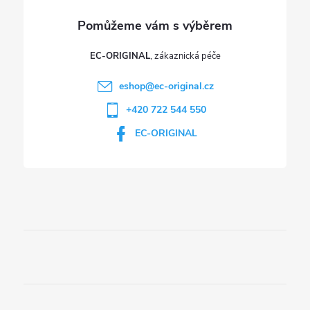
v
ý
p
EC-ORIGINAL
i
eshop
@
ec-original.cz
+420 722 544 550
s
EC-ORIGINAL
u