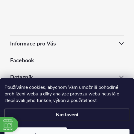
Informace pro Vás
Facebook
Dotazník
Používáme cookies, abychom Vám umožnili pohodlné
Jaký styl vapování vám vyhovuje ?
prohlížení webu a díky analýze provozu webu neustále
zlepšovali jeho funkce, výkon a použitelnost.
Počet hlasů:
3910
Nastavení
Copyright 2026
EC-ORIGINAL
. Všechna práva vyhrazena.
Upravit nastavení cookies
Zobrazit