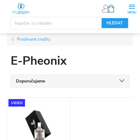
Přejít
NÁKUPNÍ
KOŠÍK
na
obsah
HLEDAT
Prodávané značky
E-Pheonix
Ř
Doporučujeme
a
Nejlevnější
V
VIDEO
Nejdražší
z
ý
Nejprodávanější
e
p
Abecedně