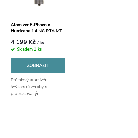
n
i
í
s
Atomizér E-Phoenix
p
Hurricane 1.4 NG RTA MTL
p
24mm
4 199 Kč
/ ks
r
Skladem
1 ks
r
o
ZOBRAZIT
o
d
Prémiový atomizér
d
švýcarské výroby s
u
propracovaným
u
zpracováním téměř bez
šroubování a dokonalým
k
MTL potahem.
k
O
t
v
t