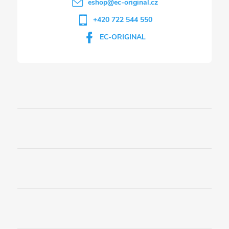
eshop
@
ec-original.cz
+420 722 544 550
EC-ORIGINAL