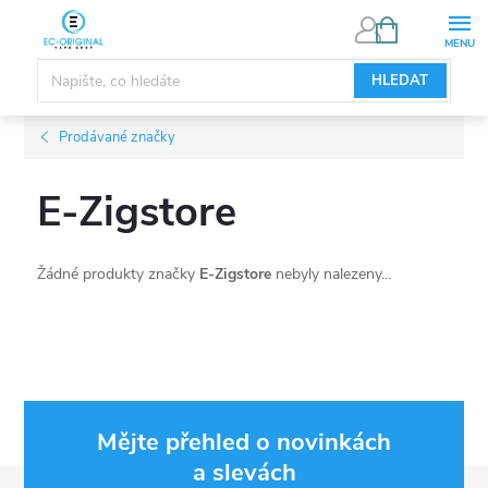
Přejít
NÁKUPNÍ
KOŠÍK
na
obsah
HLEDAT
Prodávané značky
E-Zigstore
Žádné produkty značky
E-Zigstore
nebyly nalezeny...
Mějte přehled o novinkách
a slevách