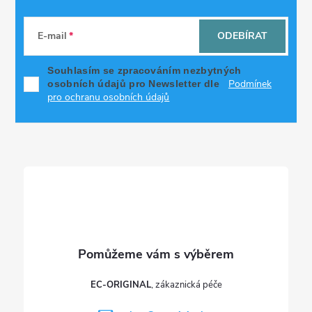
Z
á
E-mail
ODEBÍRAT
p
Souhlasím se zpracováním nezbytných
Podmínek
osobních údajů pro Newsletter dle
a
pro ochranu osobních údajů
t
í
EC-ORIGINAL