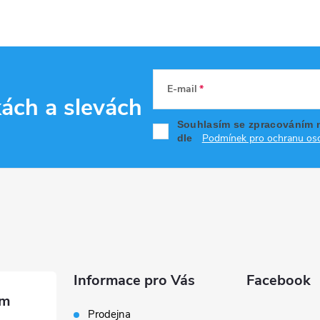
E-mail
kách
a slevách
Souhlasím se zpracováním 
Podmínek pro ochranu oso
dle
Informace pro Vás
Facebook
Prodejna