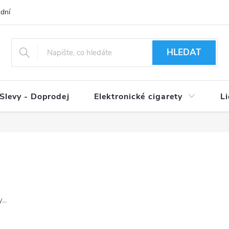
dní podmínky
Ověření věku 18+
Způsoby doručení
Způso
HLEDAT
Slevy - Doprodej
Elektronické cigarety
L
..