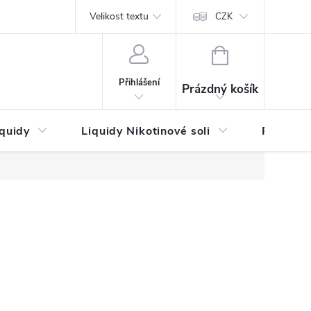
by platby
Reklamační řád
Velikost textu
Vrácení zboží a reklamace
Napi
CZK
NÁKUPNÍ
KOŠÍK
Přihlášení
Prázdný košík
iquidy
Liquidy Nikotinové soli
Příchutě