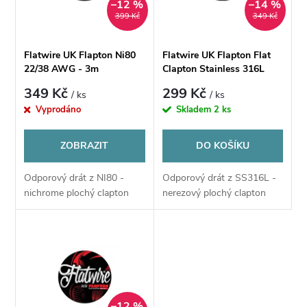
n
–12 %
–14 %
i
399 Kč
349 Kč
í
s
Flatwire UK Flapton Ni80
Flatwire UK Flapton Flat
p
22/38 AWG - 3m
Clapton Stainless 316L
p
24/32 AWG - 3m
349 Kč
299 Kč
/ ks
/ ks
r
Vyprodáno
Skladem
2 ks
r
o
ZOBRAZIT
DO KOŠÍKU
o
d
Odporový drát z NI80 -
Odporový drát z SS316L -
d
nichrome plochý clapton
nerezový plochý clapton
u
u
k
k
t
t
–12 %