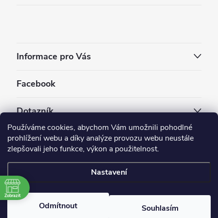
Informace pro Vás
Facebook
Dotazník
Používáme cookies, abychom Vám umožnili pohodlné
Jaký styl vapování vám vyhovuje ?
prohlížení webu a díky analýze provozu webu neustále
zlepšovali jeho funkce, výkon a použitelnost.
Počet hlasů:
3910
Nastavení
Copyright 2026
EC-ORIGINAL
. Všechna práva vyhrazena.
Upravit nastavení cookies
Zobrazit
Odmítnout
Souhlasím
Vytvořil Shoptet