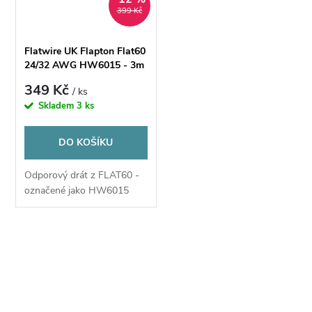
ů
399 Kč
ů
Flatwire UK Flapton Flat60
24/32 AWG HW6015 - 3m
349 Kč
/ ks
Skladem
3 ks
DO KOŠÍKU
Odporový drát z FLAT60 -
označené jako HW6015
O
v
l