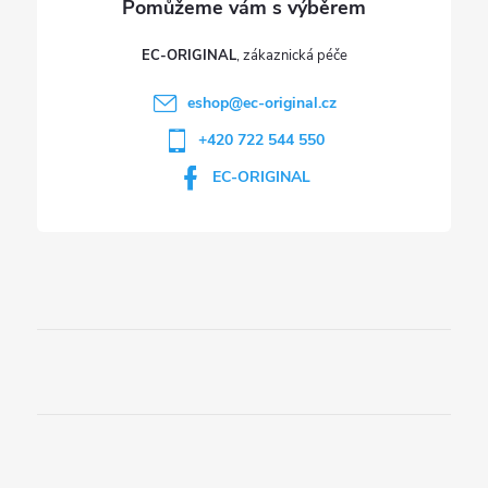
ý
p
EC-ORIGINAL
i
eshop
@
ec-original.cz
+420 722 544 550
s
EC-ORIGINAL
u