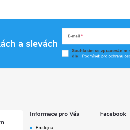
E-mail
kách
a slevách
Souhlasím se zpracováním 
Podmínek pro ochranu oso
dle
Informace pro Vás
Facebook
Prodejna