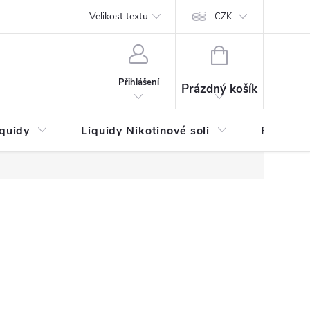
by platby
Reklamační řád
Velikost textu
Vrácení zboží a reklamace
Napi
CZK
NÁKUPNÍ
KOŠÍK
Přihlášení
Prázdný košík
iquidy
Liquidy Nikotinové soli
Příchutě