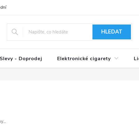
dní podmínky
Ověření věku 18+
Způsoby doručení
Způso
HLEDAT
Slevy - Doprodej
Elektronické cigarety
L
...