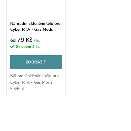
n
i
í
s
Náhradní skleněné tělo pro
p
Cyber RTA - Gas Mods
p
3,5/6ml
79 Kč
od
/ ks
r
Skladem
4 ks
r
o
ZOBRAZIT
o
d
Náhradní skleněné tělo pro
d
Cyber RTA - Gas Mods
u
3,5/6ml
u
k
k
O
t
v
t