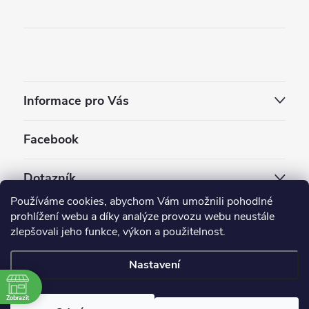
Informace pro Vás
Facebook
Dotazník
Používáme cookies, abychom Vám umožnili pohodlné
Jaký styl vapování vám vyhovuje ?
prohlížení webu a díky analýze provozu webu neustále
zlepšovali jeho funkce, výkon a použitelnost.
Počet hlasů:
3909
Nastavení
Copyright 2026
EC-ORIGINAL
. Všechna práva vyhrazena.
Upravit nastavení cookies
Zobrazit