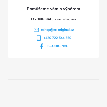
v
ý
p
EC-ORIGINAL
i
eshop
@
ec-original.cz
+420 722 544 550
s
EC-ORIGINAL
u