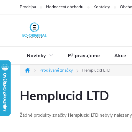
Přejít
Prodejna
Hodnocení obchodu
Kontakty
Obcho
na
obsah
Novinky
Připravujeme
Akce - 
Prodávané značky
Hemplucid LTD
Domů
Hemplucid LTD
Žádné produkty značky
Hemplucid LTD
nebyly nalezeny.