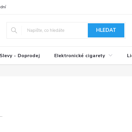
dní podmínky
Ověření věku 18+
Způsoby doručení
Způso
HLEDAT
Slevy - Doprodej
Elektronické cigarety
L
..