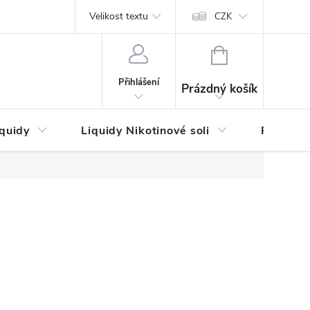
by platby
Reklamační řád
Velikost textu
Vrácení zboží a reklamace
Napi
CZK
NÁKUPNÍ
KOŠÍK
Přihlášení
Prázdný košík
iquidy
Liquidy Nikotinové soli
Příchutě