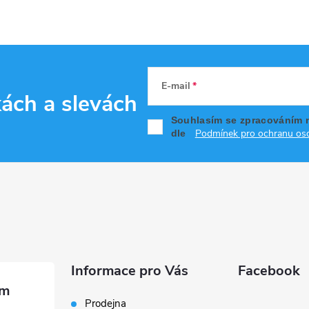
E-mail
kách
a slevách
Souhlasím se zpracováním 
Podmínek pro ochranu oso
dle
Informace pro Vás
Facebook
Prodejna